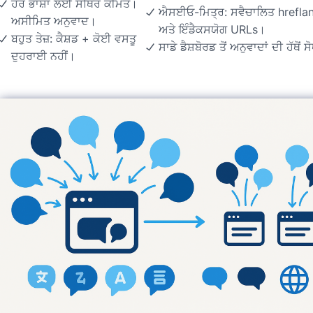
ਹਰ ਭਾਸ਼ਾ ਲਈ ਸਥਿਰ ਕੀਮਤ।
ਐਸਈਓ-ਮਿਤ੍ਰ: ਸਵੈਚਾਲਿਤ hrefla
ਅਸੀਮਿਤ ਅਨੁਵਾਦ।
ਅਤੇ ਇੰਡੈਕਸਯੋਗ URLs।
ਬਹੁਤ ਤੇਜ਼: ਕੈਸ਼ਡ + ਕੋਈ ਵਸਤੂ
ਸਾਡੇ ਡੈਸ਼ਬੋਰਡ ਤੋਂ ਅਨੁਵਾਦਾਂ ਦੀ ਹੱਥੋਂ ਸ
ਦੁਹਰਾਈ ਨਹੀਂ।