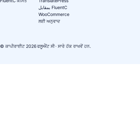
FluentC ਕੀਮਤ
TranslatePress
بمقابل FluentC
WooCommerce
ਲਈ ਅਨੁਵਾਦ
© ਕਾਪੀਰਾਈਟ 2026
ਫਲੂਐਂਟ ਸੀ
· ਸਾਰੇ ਹੱਕ ਰਾਖਵੇਂ ਹਨ.