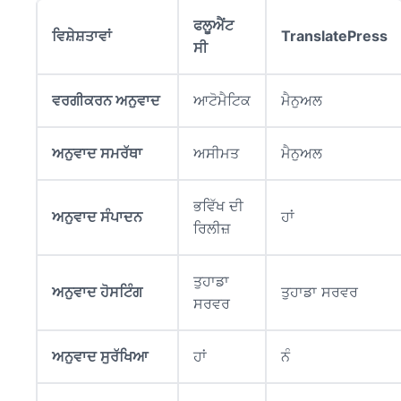
ਫਲੂਐਂਟ
ਵਿਸ਼ੇਸ਼ਤਾਵਾਂ
TranslatePress
ਸੀ
ਵਰਗੀਕਰਨ ਅਨੁਵਾਦ
ਆਟੋਮੈਟਿਕ
ਮੈਨੁਅਲ
ਅਨੁਵਾਦ ਸਮਰੱਥਾ
ਅਸੀਮਤ
ਮੈਨੁਅਲ
ਭਵਿੱਖ ਦੀ
ਅਨੁਵਾਦ ਸੰਪਾਦਨ
ਹਾਂ
ਰਿਲੀਜ਼
ਤੁਹਾਡਾ
ਅਨੁਵਾਦ ਹੋਸਟਿੰਗ
ਤੁਹਾਡਾ ਸਰਵਰ
ਸਰਵਰ
ਅਨੁਵਾਦ ਸੁਰੱਖਿਆ
ਹਾਂ
ਨੰ