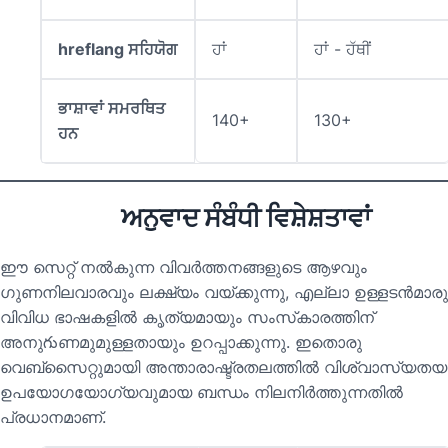
hreflang ਸਹਿਯੋਗ
ਹਾਂ
ਹਾਂ - ਹੱਥੀਂ
ਭਾਸ਼ਾਵਾਂ ਸਮਰਥਿਤ
140+
130+
ਹਨ
ਅਨੁਵਾਦ ਸੰਬੰਧੀ ਵਿਸ਼ੇਸ਼ਤਾਵਾਂ
ഈ സെറ്റ് നൽകുന്ന വിവർത്തനങ്ങളുടെ ആഴവും
ഗുണനിലവാരവും ലക്ഷ്യം വയ്ക്കുന്നു, എല്ലാ ഉള്ളടൻമാരു
വിവിധ ഭാഷകളിൽ കൃത്യമായും സംസ്‌കാരത്തിന്
അനുగుണമുമുള്ളതായും ഉറപ്പാക്കുന്നു. ഇതൊരു
വെബ്സൈറ്റുമായി അന്താരാഷ്ട്രതലത്തിൽ വിശ്വാസ്യതയ
ഉപയോഗയോഗ്യവുമായ ബന്ധം നിലനിർത്തുന്നതിൽ
പ്രധാനമാണ്.