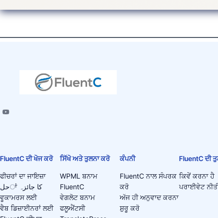
FluentC ਦੀ ਖੋਜ ਕਰੋ
ਸਿੱਖੋ ਅਤੇ ਤੁਲਨਾ ਕਰੋ
ਕੰਪਨੀ
FluentC ਦੀ ਤੁ
ਫੀਚਰਾਂ ਦਾ ਜਾਇਜ਼ਾ
WPML ਬਨਾਮ
FluentC ਨਾਲ ਸੰਪਰਕ
ਕਿਵੇਂ ਕਰਨਾ ਹੈ
حلਾਂ کا جائزہ
FluentC
ਕਰੋ
ਪਰਾਈਵੇਟ ਨੀਤ
ਵੂਕਾਮਰਸ ਲਈ
ਵੇਗਲੋਟ ਬਨਾਮ
ਅੱਜ ਹੀ ਅਨੁਵਾਦ ਕਰਨਾ
ਵੈਬ ਡਿਜ਼ਾਈਨਰਾਂ ਲਈ
ਫਲੂਐਂਟਸੀ
ਸ਼ੁਰੂ ਕਰੋ