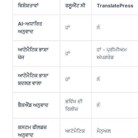
ਵਿਸ਼ੇਸ਼ਤਾਵਾਂ
ਫਲੂਐਂਟ ਸੀ
TranslatePress
AI-ਅਧਾਰਿਤ
ਹਾਂ
ਨੰ
ਅਨੁਵਾਦ
ਆਟੋਮੈਟਿਕ ਭਾਸ਼ਾ
ਹਾਂ - ਪ੍ਰੀਮੀਅਮ
ਹਾਂ
ਖੋਜ
ਅੱਪਗਰੇਡ
ਆਟੋਮੈਟਿਕ ਭਾਸ਼ਾ
ਹਾਂ
ਨੰ
ਬਦਲਣ ਵਾਲਾ
ਭਵਿੱਖ ਦੀ
ਬੈਕਐਂਡ ਅਨੁਵਾਦ
ਨੰ
ਰਿਲੀਜ਼
ਕਸਟਮ ਫੀਲਡਜ਼
ਆਟੋਮੈਟਿਕ
ਮੈਨੁਅਲ
ਅਨੁਵਾਦ