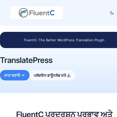
FluentC: The Better WordPress Translation Plugin
TranslatePress
ਖਾਤਾ ਬਣਾਓ
ਪਲੱਗਇਨ ਡਾਊਨਲੋਡ ਕਰੋ
FluentC ਪ੍ਰਦਰਸ਼ਨ ਪ੍ਰਭਾਵ ਅਤੇ