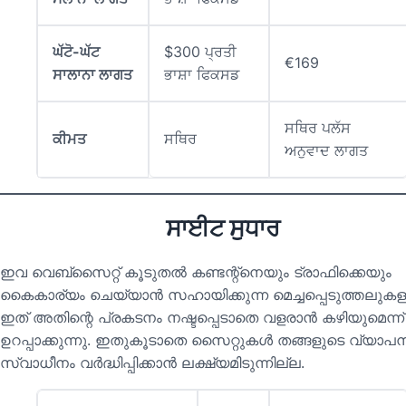
ਘੱਟੋ-ਘੱਟ
$300 ਪ੍ਰਤੀ
€169
ਸਾਲਾਨਾ ਲਾਗਤ
ਭਾਸ਼ਾ ਫਿਕਸਡ
ਸਥਿਰ ਪਲੱਸ
ਕੀਮਤ
ਸਥਿਰ
ਅਨੁਵਾਦ ਲਾਗਤ
ਸਾਈਟ ਸੁਧਾਰ
ഇവ വെബ്സൈറ്റ് കൂടുതൽ കണ്ടന്റ്‌നെയും ട്രാഫിക്കെയും
കൈകാര്യം ചെയ്യാൻ സഹായിക്കുന്ന മെച്ചപ്പെടുത്തലുകള
ഇത് അതിന്റെ പ്രകടനം നഷ്ടപ്പെടാതെ വളരാൻ കഴിയുമെന്ന്
ഉറപ്പാക്കുന്നു. ഇതുകൂടാതെ സൈറ്റുകൾ തങ്ങളുടെ വ്യാപന
സ്വാധീനം വർദ്ധിപ്പിക്കാൻ ലക്ഷ്യമിടുന്നില്ല.