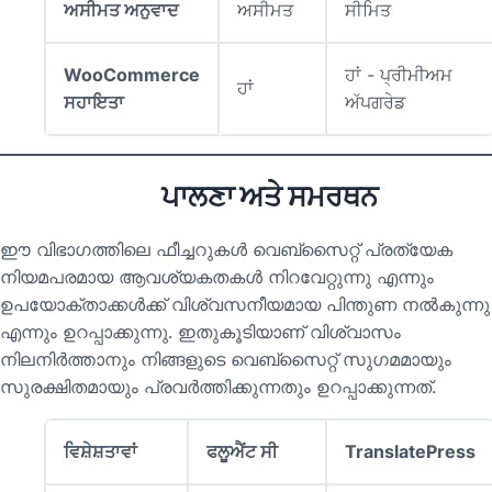
ਅਸੀਮਤ ਅਨੁਵਾਦ
ਅਸੀਮਤ
ਸੀਮਿਤ
WooCommerce
ਹਾਂ - ਪ੍ਰੀਮੀਅਮ
ਹਾਂ
ਸਹਾਇਤਾ
ਅੱਪਗਰੇਡ
ਪਾਲਣਾ ਅਤੇ ਸਮਰਥਨ
ഈ വിഭാഗത്തിലെ ഫീച്ചറുകൾ വെബ്സൈറ്റ് പ്രത്യേക
നിയമപരമായ ആവശ്യകതകൾ നിറവേറ്റുന്നു എന്നും
ഉപയോക്താക്കൾക്ക് വിശ്വസനീയമായ പിന്തുണ നൽകുന്നു
എന്നും ഉറപ്പാക്കുന്നു. ഇതുകൂടിയാണ് വിശ്വാസം
നിലനിർത്താനും നിങ്ങളുടെ വെബ്സൈറ്റ് സുഗമമായും
സുരക്ഷിതമായും പ്രവർത്തിക്കുന്നതും ഉറപ്പാക്കുന്നത്.
ਵਿਸ਼ੇਸ਼ਤਾਵਾਂ
ਫਲੂਐਂਟ ਸੀ
TranslatePress