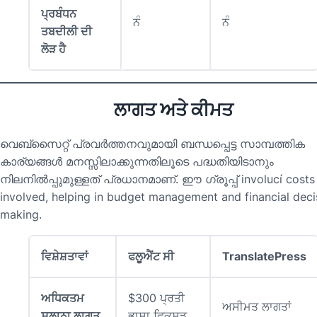
ਪ੍ਰਬੰਧਨ
ਨੰ
ਨੰ
ਤਬਦੀਲੀ ਦੀ
ਲੋੜ ਹੈ
ਲਾਗਤ ਅਤੇ ਕੀਮਤ
വെബ്സൈറ്റ് പ്രവർത്തനവുമായി ബന്ധപ്പെട്ട സാമ്പത്തിക
കാര്യങ്ങൾ മനസ്സിലാക്കുന്നതിലൂടെ പദ്ധതിയിടാനും
നിലനിൽപ്പുമുള്ളത് പ്രധാനമാണ്. ഈ ഗ്രൂപ്പ് involucí costs
involved, helping in budget management and financial deci
making.
ਵਿਸ਼ੇਸ਼ਤਾਵਾਂ
ਫਲੂਐਂਟ ਸੀ
TranslatePress
ਅਧਿਕਤਮ
$300 ਪ੍ਰਤੀ
ਅਸੀਮਤ ਲਾਗਤਾਂ
ਸਲਾਨਾ ਲਾਗਤ
ਭਾਸ਼ਾ ਫਿਕਸਡ