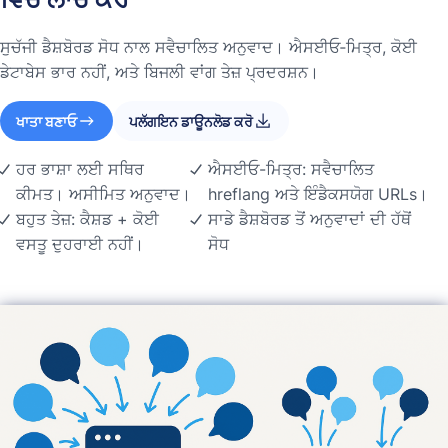
ਸੁਚੱਜੀ ਡੈਸ਼ਬੋਰਡ ਸੋਧ ਨਾਲ ਸਵੈਚਾਲਿਤ ਅਨੁਵਾਦ। ਐਸਈਓ‑ਮਿਤ੍ਰ, ਕੋਈ
ਡੇਟਾਬੇਸ ਭਾਰ ਨਹੀਂ, ਅਤੇ ਬਿਜਲੀ ਵਾਂਗ ਤੇਜ਼ ਪ੍ਰਦਰਸ਼ਨ।
ਖਾਤਾ ਬਣਾਓ
ਪਲੱਗਇਨ ਡਾਊਨਲੋਡ ਕਰੋ
ਹਰ ਭਾਸ਼ਾ ਲਈ ਸਥਿਰ
ਐਸਈਓ-ਮਿਤ੍ਰ: ਸਵੈਚਾਲਿਤ
ਕੀਮਤ। ਅਸੀਮਿਤ ਅਨੁਵਾਦ।
hreflang ਅਤੇ ਇੰਡੈਕਸਯੋਗ URLs।
ਬਹੁਤ ਤੇਜ਼: ਕੈਸ਼ਡ + ਕੋਈ
ਸਾਡੇ ਡੈਸ਼ਬੋਰਡ ਤੋਂ ਅਨੁਵਾਦਾਂ ਦੀ ਹੱਥੋਂ
ਵਸਤੂ ਦੁਹਰਾਈ ਨਹੀਂ।
ਸੋਧ