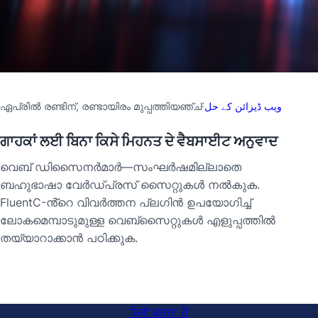
ഏപ്രില്‍ രണ്ടിന്, രണ്ടായിരം മുപ്പത്തിയഞ്ച്
·
ویب ڈیزائن کے حل
ਗਾਹਕਾਂ ਲਈ ਬਿਨਾ ਕਿਸੇ ਮਿਹਨਤ ਦੇ ਵੈਬਸਾਈਟ ਅਨੁਵਾਦ
വെബ് ഡിസൈനർമാർ—സംഘർഷമില്ലാതെ
ബഹുഭാഷാ വേർഡ്പ്രസ് സൈറ്റുകൾ നൽകുക.
FluentC-ൻ്റെ വിവർത്തന പ്ലഗിൻ ഉപയോഗിച്ച്
ലോകമെമ്പാടുമുള്ള വെബ്സൈറ്റുകൾ എളുപ്പത്തിൽ
തയ്യാറാക്കാൻ പഠിക്കുക.
ਕਿਵੇਂ ਕਰਨਾ ਹੈ