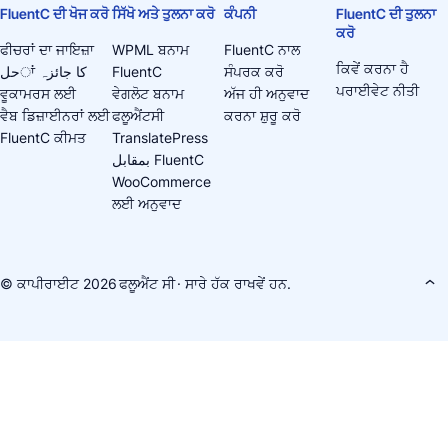
FluentC ਦੀ ਖੋਜ ਕਰੋ
ਸਿੱਖੋ ਅਤੇ ਤੁਲਨਾ ਕਰੋ
ਕੰਪਨੀ
FluentC ਦੀ ਤੁਲਨਾ
ਕਰੋ
ਫੀਚਰਾਂ ਦਾ ਜਾਇਜ਼ਾ
WPML ਬਨਾਮ
FluentC ਨਾਲ
ਕਿਵੇਂ ਕਰਨਾ ਹੈ
حلਾਂ کا جائزہ
FluentC
ਸੰਪਰਕ ਕਰੋ
ਪਰਾਈਵੇਟ ਨੀਤੀ
ਵੂਕਾਮਰਸ ਲਈ
ਵੇਗਲੋਟ ਬਨਾਮ
ਅੱਜ ਹੀ ਅਨੁਵਾਦ
ਵੈਬ ਡਿਜ਼ਾਈਨਰਾਂ ਲਈ
ਫਲੂਐਂਟਸੀ
ਕਰਨਾ ਸ਼ੁਰੂ ਕਰੋ
FluentC ਕੀਮਤ
TranslatePress
بمقابل FluentC
WooCommerce
ਲਈ ਅਨੁਵਾਦ
© ਕਾਪੀਰਾਈਟ 2026
ਫਲੂਐਂਟ ਸੀ
· ਸਾਰੇ ਹੱਕ ਰਾਖਵੇਂ ਹਨ.