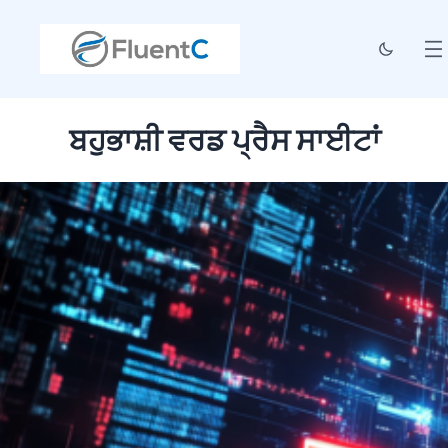
ਬਹੁਭਾਸ਼ੀ ਵਰਡ ਪ੍ਰੈਸ ਸਾਈਟਾਂ