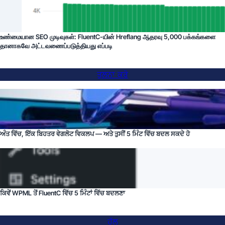
உண்மையான SEO முடிவுகள்: FluentC-யின் Hreflang ஆதரவு 5,000 பக்கங்களை
தானாகவே அட்டவணைப்படுத்தியது எப்படி
ਤੁਲਨਾ ਕਰੋ
ਅੰਤ ਵਿੱਚ, ਇੱਕ ਬਿਹਤਰ ਵੇਗਲੋਟ ਵਿਕਲਪ — ਅਤੇ ਤੁਸੀਂ 5 ਮਿੰਟ ਵਿੱਚ ਬਦਲ ਸਕਦੇ ਹੋ
ਕਿਵੇਂ WPML ਤੋਂ FluentC ਵਿੱਚ 5 ਮਿੰਟਾਂ ਵਿੱਚ ਬਦਲਣਾ
ਹੱਲ