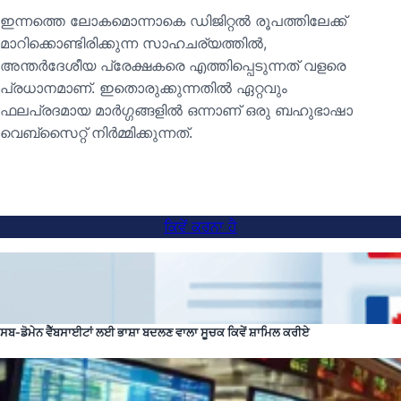
ഇന്നത്തെ ലോകമൊന്നാകെ ഡിജിറ്റൽ രൂപത്തിലേക്ക്
മാറിക്കൊണ്ടിരിക്കുന്ന സാഹചര്യത്തിൽ,
അന്തർദേശീയ പ്രേക്ഷകരെ എത്തിപ്പെടുന്നത് വളരെ
പ്രധാനമാണ്. ഇതൊരുക്കുന്നതിൽ ഏറ്റവും
ഫലപ്രദമായ മാർഗ്ഗങ്ങളിൽ ഒന്നാണ് ഒരു ബഹുഭാഷാ
വെബ്സൈറ്റ് നിർമ്മിക്കുന്നത്.
ਕਿਵੇਂ ਕਰਨਾ ਹੈ
ਸਬ-ਡੋਮੇਨ ਵੈੱਬਸਾਈਟਾਂ ਲਈ ਭਾਸ਼ਾ ਬਦਲਣ ਵਾਲਾ ਸੂਚਕ ਕਿਵੇਂ ਸ਼ਾਮਿਲ ਕਰੀਏ