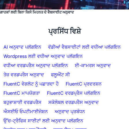
ਗਾਹਕਾਂ ਲਈ ਬਿਨਾ ਕਿਸੇ ਮਿਹਨਤ ਦੇ ਵੈਬਸਾਈਟ ਅਨੁਵਾਦ
ਪ੍ਰਸਿੱਧ ਵਿਸ਼ੇ
AI ਅਨੁਵਾਦ ਪਲੱਗਇਨ
ਵੱਡੀਆਂ ਵੈਬਸਾਈਟਾਂ ਲਈ ਵਧੀਆ ਪਲੱਗਇਨ
Wordpress ਲਈ ਵਧੀਆ ਅਨੁਵਾਦ ਪਲੱਗਇਨ
ਵਧੀਆ ਵਰਡਪਰੈਸ ਅਨੁਵਾਦ ਪਲੱਗਇਨ
ਈ-ਕਾਮਰਸ ਅਨੁਵਾਦ
ਤੇਜ਼ ਵਰਡਪਰੈਸ ਅਨੁਵਾਦ
ਫਲੂਐਂਟ ਸੀ
FluentC ਵੇਗਲੋਟ ਨੂੰ ਪਛਾੜਦਾ ਹੈ
FluentC ਪ੍ਰਦਰਸ਼ਨ
FluentC ਮਾਪਯੋਗਤਾ
FluentC ਵਰਡਪ੍ਰੈਸ ਪਲੱਗਇਨ
ਬਹੁਭਾਸ਼ਾਈ ਵਰਡਪਰੈਸ
ਸਕੇਲੇਬਲ ਵਰਡਪਰੈਸ ਅਨੁਵਾਦ
ਐਸਈਓ ਓਪਟੀਮਾਈਜੇਸ਼ਨ
ਅਨੁਵਾਦ ਪ੍ਰਬੰਧਨ
ਉੱਚ-ਟ੍ਰੈਫਿਕ ਸਾਈਟਾਂ ਲਈ ਅਨੁਵਾਦ ਪਲੱਗਇਨ