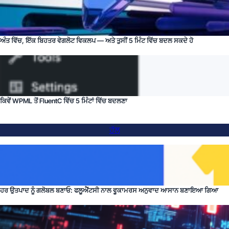
ਅੰਤ ਵਿੱਚ, ਇੱਕ ਬਿਹਤਰ ਵੇਗਲੋਟ ਵਿਕਲਪ — ਅਤੇ ਤੁਸੀਂ 5 ਮਿੰਟ ਵਿੱਚ ਬਦਲ ਸਕਦੇ ਹੋ
ਕਿਵੇਂ WPML ਤੋਂ FluentC ਵਿੱਚ 5 ਮਿੰਟਾਂ ਵਿੱਚ ਬਦਲਣਾ
ਹੱਲ
ਹਰ ਉਤਪਾਦ ਨੂੰ ਗਲੋਬਲ ਬਣਾਓ: ਫਲੂਐਂਟਸੀ ਨਾਲ ਵੂਕਾਮਰਸ ਅਨੁਵਾਦ ਆਸਾਨ ਬਣਾਇਆ ਗਿਆ