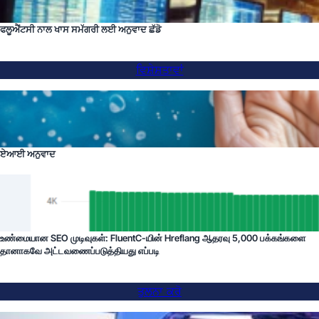
ਫਲੂਐਂਟਸੀ ਨਾਲ ਖਾਸ ਸਮੱਗਰੀ ਲਈ ਅਨੁਵਾਦ ਛੱਡੋ
ਵਿਸ਼ੇਸ਼ਤਾਵਾਂ
ਏਆਈ ਅਨੁਵਾਦ
உண்மையான SEO முடிவுகள்: FluentC-யின் Hreflang ஆதரவு 5,000 பக்கங்களை
தானாகவே அட்டவணைப்படுத்தியது எப்படி
ਤੁਲਨਾ ਕਰੋ