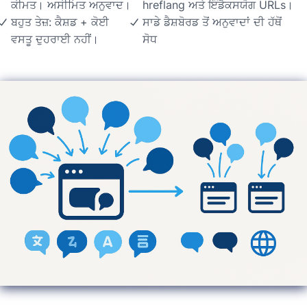
ਕੀਮਤ। ਅਸੀਮਿਤ ਅਨੁਵਾਦ।
hreflang ਅਤੇ ਇੰਡੈਕਸਯੋਗ URLs।
ਬਹੁਤ ਤੇਜ਼: ਕੈਸ਼ਡ + ਕੋਈ
ਸਾਡੇ ਡੈਸ਼ਬੋਰਡ ਤੋਂ ਅਨੁਵਾਦਾਂ ਦੀ ਹੱਥੋਂ
ਵਸਤੂ ਦੁਹਰਾਈ ਨਹੀਂ।
ਸੋਧ