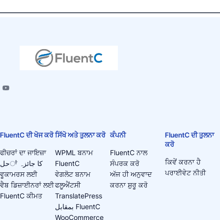
FluentC ਦੀ ਖੋਜ ਕਰੋ
ਸਿੱਖੋ ਅਤੇ ਤੁਲਨਾ ਕਰੋ
ਕੰਪਨੀ
FluentC ਦੀ ਤੁਲਨਾ
ਕਰੋ
ਫੀਚਰਾਂ ਦਾ ਜਾਇਜ਼ਾ
WPML ਬਨਾਮ
FluentC ਨਾਲ
ਕਿਵੇਂ ਕਰਨਾ ਹੈ
حلਾਂ کا جائزہ
FluentC
ਸੰਪਰਕ ਕਰੋ
ਪਰਾਈਵੇਟ ਨੀਤੀ
ਵੂਕਾਮਰਸ ਲਈ
ਵੇਗਲੋਟ ਬਨਾਮ
ਅੱਜ ਹੀ ਅਨੁਵਾਦ
ਵੈਬ ਡਿਜ਼ਾਈਨਰਾਂ ਲਈ
ਫਲੂਐਂਟਸੀ
ਕਰਨਾ ਸ਼ੁਰੂ ਕਰੋ
FluentC ਕੀਮਤ
TranslatePress
بمقابل FluentC
WooCommerce