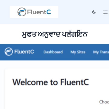
ਮੁਫਤ ਅਨੁਵਾਦ ਪਲੱਗਇਨ