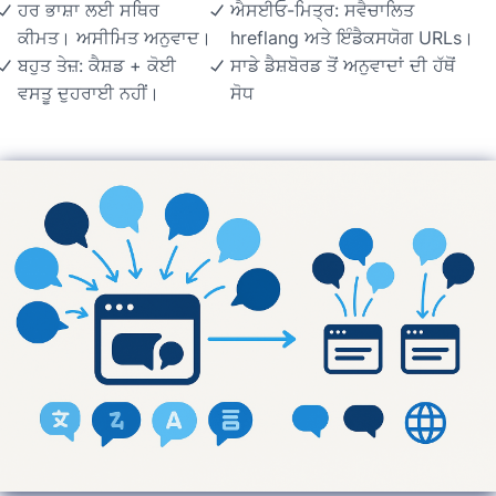
ਹਰ ਭਾਸ਼ਾ ਲਈ ਸਥਿਰ
ਐਸਈਓ-ਮਿਤ੍ਰ: ਸਵੈਚਾਲਿਤ
ਕੀਮਤ। ਅਸੀਮਿਤ ਅਨੁਵਾਦ।
hreflang ਅਤੇ ਇੰਡੈਕਸਯੋਗ URLs।
ਬਹੁਤ ਤੇਜ਼: ਕੈਸ਼ਡ + ਕੋਈ
ਸਾਡੇ ਡੈਸ਼ਬੋਰਡ ਤੋਂ ਅਨੁਵਾਦਾਂ ਦੀ ਹੱਥੋਂ
ਵਸਤੂ ਦੁਹਰਾਈ ਨਹੀਂ।
ਸੋਧ