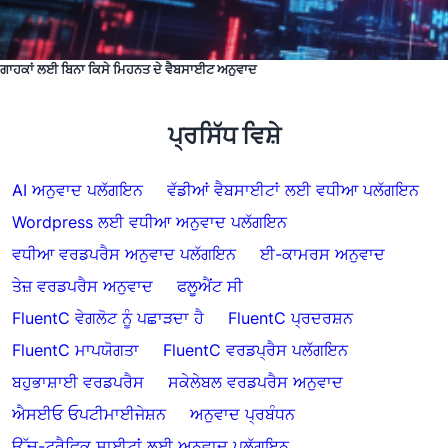
ਗਾਹਕਾਂ ਲਈ ਬਿਨਾ ਕਿਸੇ ਮਿਹਨਤ ਦੇ ਵੈਬਸਾਈਟ ਅਨੁਵਾਦ
ਪ੍ਰਸਿੱਧ ਵਿਸ਼ੇ
AI ਅਨੁਵਾਦ ਪਲੱਗਇਨ
ਵੱਡੀਆਂ ਵੈਬਸਾਈਟਾਂ ਲਈ ਵਧੀਆ ਪਲੱਗਇਨ
Wordpress ਲਈ ਵਧੀਆ ਅਨੁਵਾਦ ਪਲੱਗਇਨ
ਵਧੀਆ ਵਰਡਪਰੈਸ ਅਨੁਵਾਦ ਪਲੱਗਇਨ
ਈ-ਕਾਮਰਸ ਅਨੁਵਾਦ
ਤੇਜ਼ ਵਰਡਪਰੈਸ ਅਨੁਵਾਦ
ਫਲੂਐਂਟ ਸੀ
FluentC ਵੇਗਲੋਟ ਨੂੰ ਪਛਾੜਦਾ ਹੈ
FluentC ਪ੍ਰਦਰਸ਼ਨ
FluentC ਮਾਪਯੋਗਤਾ
FluentC ਵਰਡਪ੍ਰੈਸ ਪਲੱਗਇਨ
ਬਹੁਭਾਸ਼ਾਈ ਵਰਡਪਰੈਸ
ਸਕੇਲੇਬਲ ਵਰਡਪਰੈਸ ਅਨੁਵਾਦ
ਐਸਈਓ ਓਪਟੀਮਾਈਜੇਸ਼ਨ
ਅਨੁਵਾਦ ਪ੍ਰਬੰਧਨ
ਉੱਚ-ਟ੍ਰੈਫਿਕ ਸਾਈਟਾਂ ਲਈ ਅਨੁਵਾਦ ਪਲੱਗਇਨ