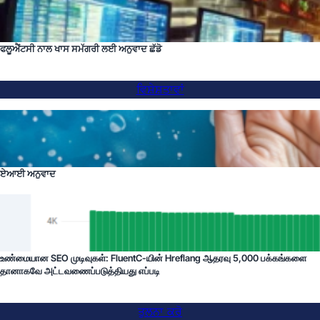
ਫਲੂਐਂਟਸੀ ਨਾਲ ਖਾਸ ਸਮੱਗਰੀ ਲਈ ਅਨੁਵਾਦ ਛੱਡੋ
ਵਿਸ਼ੇਸ਼ਤਾਵਾਂ
ਏਆਈ ਅਨੁਵਾਦ
உண்மையான SEO முடிவுகள்: FluentC-யின் Hreflang ஆதரவு 5,000 பக்கங்களை
தானாகவே அட்டவணைப்படுத்தியது எப்படி
ਤੁਲਨਾ ਕਰੋ