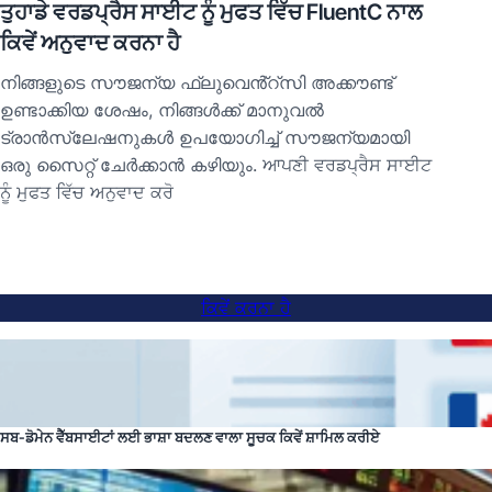
ਤੁਹਾਡੇ ਵਰਡਪ੍ਰੈਸ ਸਾਈਟ ਨੂੰ ਮੁਫਤ ਵਿੱਚ FluentC ਨਾਲ
ਕਿਵੇਂ ਅਨੁਵਾਦ ਕਰਨਾ ਹੈ
നിങ്ങളുടെ സൗജന്യ ഫ്ലുവെൻ്റ്സി അക്കൗണ്ട്
ഉണ്ടാക്കിയ ശേഷം, നിങ്ങൾക്ക് മാനുവൽ
ട്രാൻസ്ലേഷനുകൾ ഉപയോഗിച്ച് സൗജന്യമായി
ഒരു സൈറ്റ് ചേർക്കാൻ കഴിയും. ਆਪਣੀ ਵਰਡਪ੍ਰੈਸ ਸਾਈਟ
ਨੂੰ ਮੁਫਤ ਵਿੱਚ ਅਨੁਵਾਦ ਕਰੋ
ਕਿਵੇਂ ਕਰਨਾ ਹੈ
ਸਬ-ਡੋਮੇਨ ਵੈੱਬਸਾਈਟਾਂ ਲਈ ਭਾਸ਼ਾ ਬਦਲਣ ਵਾਲਾ ਸੂਚਕ ਕਿਵੇਂ ਸ਼ਾਮਿਲ ਕਰੀਏ