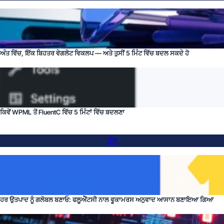
ਅੰਤ ਵਿੱਚ, ਇੱਕ ਬਿਹਤਰ ਵੇਗਲੋਟ ਵਿਕਲਪ — ਅਤੇ ਤੁਸੀਂ 5 ਮਿੰਟ ਵਿੱਚ ਬਦਲ ਸਕਦੇ ਹੋ
ਕਿਵੇਂ WPML ਤੋਂ FluentC ਵਿੱਚ 5 ਮਿੰਟਾਂ ਵਿੱਚ ਬਦਲਣਾ
ਹੱਲ
ਹਰ ਉਤਪਾਦ ਨੂੰ ਗਲੋਬਲ ਬਣਾਓ: ਫਲੂਐਂਟਸੀ ਨਾਲ ਵੂਕਾਮਰਸ ਅਨੁਵਾਦ ਆਸਾਨ ਬਣਾਇਆ ਗਿਆ