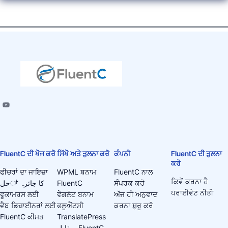
FluentC ਦੀ ਖੋਜ ਕਰੋ
ਸਿੱਖੋ ਅਤੇ ਤੁਲਨਾ ਕਰੋ
ਕੰਪਨੀ
FluentC ਦੀ ਤੁਲਨਾ
ਕਰੋ
ਫੀਚਰਾਂ ਦਾ ਜਾਇਜ਼ਾ
WPML ਬਨਾਮ
FluentC ਨਾਲ
ਕਿਵੇਂ ਕਰਨਾ ਹੈ
حلਾਂ کا جائزہ
FluentC
ਸੰਪਰਕ ਕਰੋ
ਪਰਾਈਵੇਟ ਨੀਤੀ
ਵੂਕਾਮਰਸ ਲਈ
ਵੇਗਲੋਟ ਬਨਾਮ
ਅੱਜ ਹੀ ਅਨੁਵਾਦ
ਵੈਬ ਡਿਜ਼ਾਈਨਰਾਂ ਲਈ
ਫਲੂਐਂਟਸੀ
ਕਰਨਾ ਸ਼ੁਰੂ ਕਰੋ
FluentC ਕੀਮਤ
TranslatePress
بمقابل FluentC