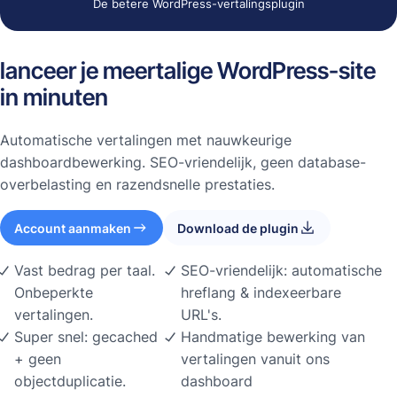
De betere WordPress-vertalingsplugin
lanceer je meertalige WordPress-site
in minuten
Automatische vertalingen met nauwkeurige
dashboardbewerking. SEO-vriendelijk, geen database-
overbelasting en razendsnelle prestaties.
Account aanmaken
Download de plugin
Vast bedrag per taal.
SEO-vriendelijk: automatische
Onbeperkte
hreflang & indexeerbare
vertalingen.
URL's.
Super snel: gecached
Handmatige bewerking van
+ geen
vertalingen vanuit ons
objectduplicatie.
dashboard