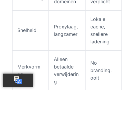
domeinen
verplicht
Lokale
Proxylaag,
cache,
Snelheid
langzamer
snellere
ladening
Alleen
No
Merkvormi
betaalde
branding,
ng
verwijderin
ooit
g
Kan
SEO-veilig
indexerings
zonder
DIT
problemen
dubbele
veroorzake
inhoud
n