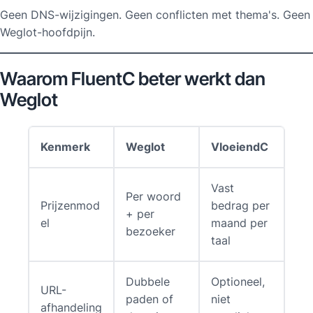
Geen DNS-wijzigingen. Geen conflicten met thema's. Geen
Weglot-hoofdpijn.
Waarom FluentC beter werkt dan
Weglot
Kenmerk
Weglot
VloeiendC
Vast
Per woord
Prijzenmod
bedrag per
+ per
el
maand per
bezoeker
taal
Dubbele
Optioneel,
URL-
paden of
niet
afhandeling