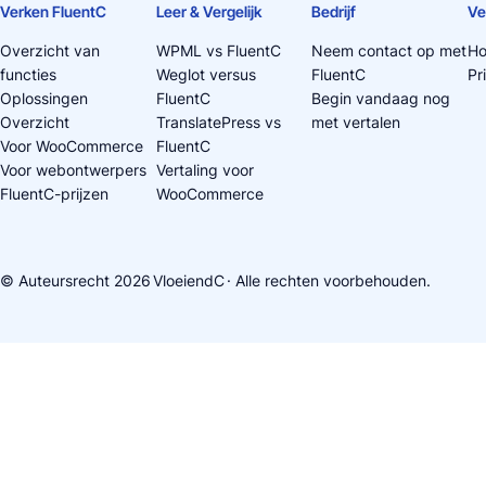
Verken FluentC
Leer & Vergelijk
Bedrijf
Ve
Overzicht van
WPML vs FluentC
Neem contact op met
Ho
functies
Weglot versus
FluentC
Pr
Oplossingen
FluentC
Begin vandaag nog
Overzicht
TranslatePress vs
met vertalen
Voor WooCommerce
FluentC
Voor webontwerpers
Vertaling voor
FluentC-prijzen
WooCommerce
© Auteursrecht 2026
VloeiendC
· Alle rechten voorbehouden.