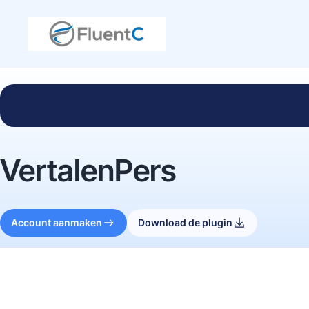
VertalenPers
Account aanmaken
Download de plugin