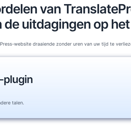
oordelen van TranslateP
n de uitdagingen op he
ess-website draaiende zonder uren van uw tijd te verlie
-plugin
ndere talen.