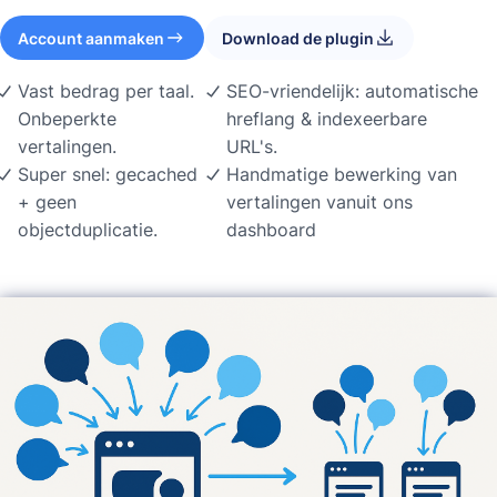
Account aanmaken
Download de plugin
Vast bedrag per taal.
SEO-vriendelijk: automatische
Onbeperkte
hreflang & indexeerbare
vertalingen.
URL's.
Super snel: gecached
Handmatige bewerking van
+ geen
vertalingen vanuit ons
objectduplicatie.
dashboard