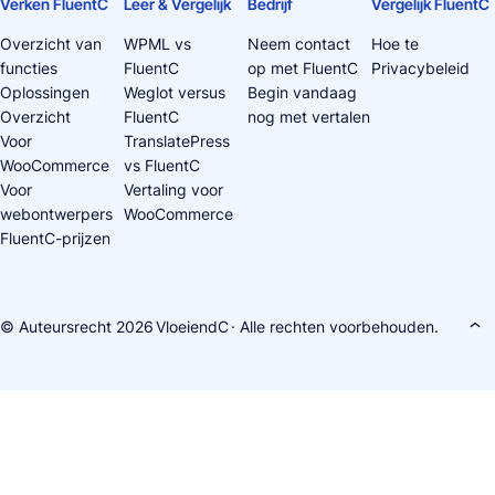
Verken FluentC
Leer & Vergelijk
Bedrijf
Vergelijk FluentC
Overzicht van
WPML vs
Neem contact
Hoe te
functies
FluentC
op met FluentC
Privacybeleid
Oplossingen
Weglot versus
Begin vandaag
Overzicht
FluentC
nog met vertalen
Voor
TranslatePress
WooCommerce
vs FluentC
Voor
Vertaling voor
webontwerpers
WooCommerce
FluentC-prijzen
© Auteursrecht 2026
VloeiendC
· Alle rechten voorbehouden.