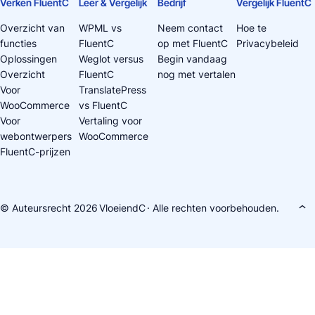
Verken FluentC
Leer & Vergelijk
Bedrijf
Vergelijk FluentC
Overzicht van
WPML vs
Neem contact
Hoe te
functies
FluentC
op met FluentC
Privacybeleid
Oplossingen
Weglot versus
Begin vandaag
Overzicht
FluentC
nog met vertalen
Voor
TranslatePress
WooCommerce
vs FluentC
Voor
Vertaling voor
webontwerpers
WooCommerce
FluentC-prijzen
© Auteursrecht 2026
VloeiendC
· Alle rechten voorbehouden.