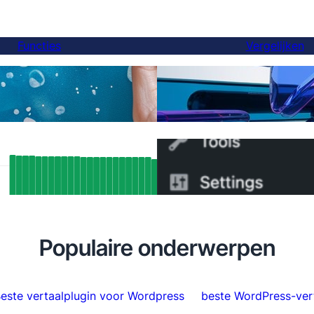
Functies
Vergelijken
Eindelijk, een betere Weg
rtalingen
en je kunt binnen 5 minu
 SEO-resultaten: Hoe FluentC’s
Hoe je in 5 minuten ove
ang-ondersteuning automatisch meer
naar FluentC
.000 pagina's indexeerde
Populaire onderwerpen
este vertaalplugin voor Wordpress
beste WordPress-vert