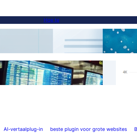
Hoe te
Hoe voeg je een taalkeuzer toe aan
AI-ve
subdomeinwebsites
Echte
Overslaan van vertalingen voor specifieke
Hrefl
inhoud met FluentC
dan 5
AI-vertaalplug-in
beste plugin voor grote websites
B