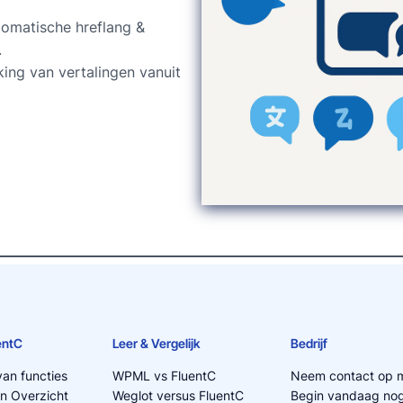
tomatische hreflang &
.
ng van vertalingen vanuit
entC
Leer & Vergelijk
Bedrijf
van functies
WPML vs FluentC
Neem contact op m
n Overzicht
Weglot versus FluentC
Begin vandaag nog