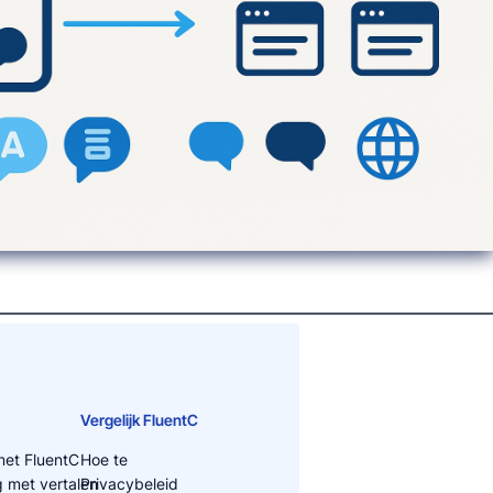
Vergelijk FluentC
et FluentC
Hoe te
 met vertalen
Privacybeleid