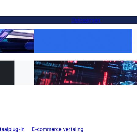
Oplossingen
Maak elk product wereldwijd:
lot-alternatief —
WooCommerce-vertaling eenvoudig
ten overstappen
gemaakt met FluentC
rstapt van WPML
Moeiteloze websitevertaling voor klanten
aalplug-in
E-commerce vertaling