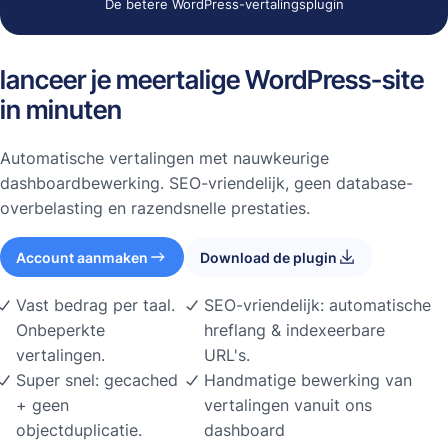
De betere WordPress-vertalingsplugin
lanceer je meertalige WordPress-site
in minuten
Automatische vertalingen met nauwkeurige
dashboardbewerking. SEO-vriendelijk, geen database-
overbelasting en razendsnelle prestaties.
Account aanmaken
Download de plugin
Vast bedrag per taal.
SEO-vriendelijk: automatische
Onbeperkte
hreflang & indexeerbare
vertalingen.
URL's.
Super snel: gecached
Handmatige bewerking van
+ geen
vertalingen vanuit ons
objectduplicatie.
dashboard