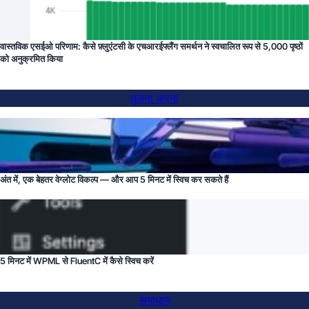
वास्तविक एसईओ परिणाम: कैसे फ़्लुएंटसी के एचआरईफ्लैंग समर्थन ने स्वचालित रूप से 5,000 पृष्ठों
को अनुक्रमित किया
तुलना करना
अंत में, एक बेहतर वेग्लोट विकल्प — और आप 5 मिनट में स्विच कर सकते हैं
5 मिनट में WPML से FluentC में कैसे स्विच करें
समाधान