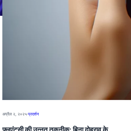
अप्रैल २, २०२५
·
प्रदर्शन
फ्लुएंटसी की उन्नत तकनीक: बिना दोहराव के