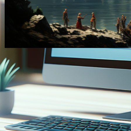
12 जून, 2024
·
कैसे करें
फ़्लुएंटसी वर्डप्रेस ट्रांसलेशन प्लगइन कैसे
सेटअप करें
बस इतना ही! आपने सफलतापूर्वक FluentC वर्डप्रेस प्लगइन इंस्टॉल
और कॉन्फ़िगर कर लिया है। अब यह आपकी वेबसाइट पर प्रदर्शित
किया जाएगा, जिससे आगंतुक विभिन्न भाषाओं के बीच स्विच कर सकेंगे।