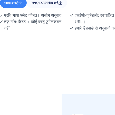
खाता बनाएं
प्लगइन डाउनलोड करें
प्रति भाषा फ्लैट कीमत। असीम अनुवाद।
एसईओ-फ्रेंडली: स्वचालित 
तेज़ गति: कैश्ड + कोई वस्तु डुप्लिकेशन
URL।
नहीं।
हमारे डैशबोर्ड से अनुवादों 