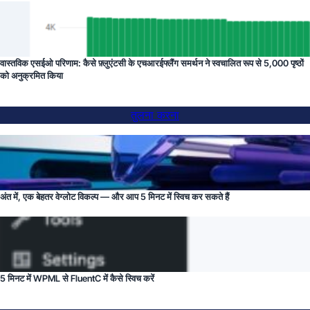
वास्तविक एसईओ परिणाम: कैसे फ़्लुएंटसी के एचआरईफ्लैंग समर्थन ने स्वचालित रूप से 5,000 पृष्ठों
को अनुक्रमित किया
तुलना करना
अंत में, एक बेहतर वेग्लोट विकल्प — और आप 5 मिनट में स्विच कर सकते हैं
5 मिनट में WPML से FluentC में कैसे स्विच करें