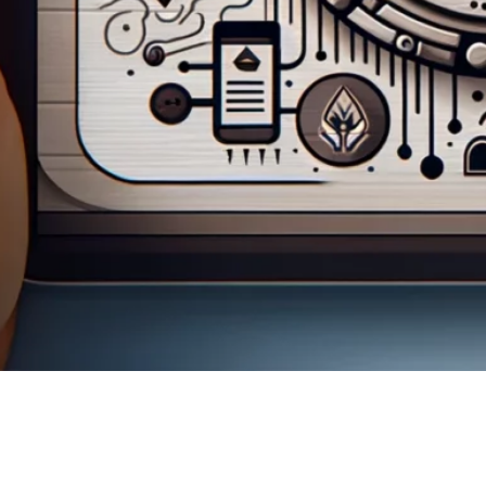
फ़्लुएंटसी वर्डप्रेस ट्रांसलेशन प्लगइन कैसे
सेटअप करें
बस इतना ही! आपने सफलतापूर्वक FluentC वर्डप्रेस प्लगइन इंस्टॉल
और कॉन्फ़िगर कर लिया है। अब यह आपकी वेबसाइट पर प्रदर्शित
किया जाएगा, जिससे आगंतुक विभिन्न भाषाओं के बीच स्विच कर सकेंगे।