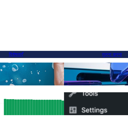
विशेषताएँ
तुलना करना
अंत में, एक बेहतर वेग्लोट विक
नुवाद
स्विच कर सकते हैं
िक एसईओ परिणाम: कैसे फ़्लुएंटसी के
्लैंग समर्थन ने स्वचालित रूप से 5,000 पृष्ठों
5 मिनट में WPML से FluentC मे
ुक्रमित किया