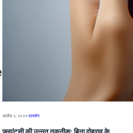
अप्रैल २, २०२५
·
प्रदर्शन
फ्लुएंटसी की उन्नत तकनीक: बिना दोहराव के