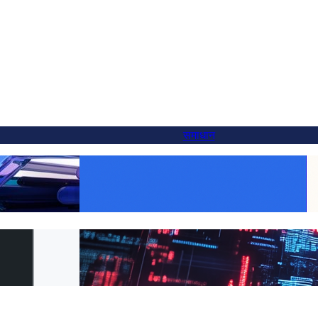
समाधान
ल्प — और आप 5 मिनट में
हर उत्पाद को वैश्विक बनाएं: FluentC के साथ
WooCommerce अनुवाद को आसान बनाएं
ं कैसे स्विच करें
ग्राहकों के लिए सहज वेबसाइट अनुवाद