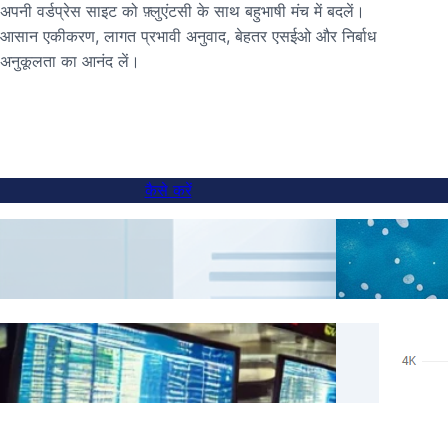
अपनी वर्डप्रेस साइट को फ़्लुएंटसी के साथ बहुभाषी मंच में बदलें।
आसान एकीकरण, लागत प्रभावी अनुवाद, बेहतर एसईओ और निर्बाध
अनुकूलता का आनंद लें।
कैसे करें
सब-डोमेन वेबसाइटों में भाषा स्विचर कैसे जोड़ें
एआई अ
वास्तव
FluentC के साथ विशिष्ट सामग्री के लिए अनुवाद छोड़ें
एचआरईफ
को अन