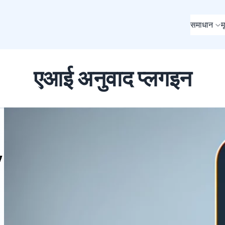
समाधान
म
एआई अनुवाद प्लगइन