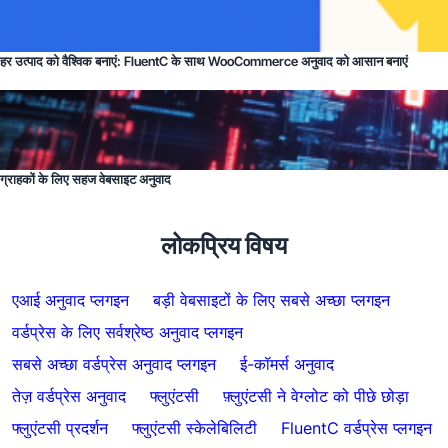
हर उत्पाद को वैश्विक बनाएं: FluentC के साथ WooCommerce अनुवाद को आसान बनाएं
ग्राहकों के लिए सहज वेबसाइट अनुवाद
लोकप्रिय विषय
एआई अनुवाद प्लगइन
बड़ी वेबसाइटों के लिए सबसे अच्छा प्लगइन
वर्डप्रेस के लिए सर्वश्रेष्ठ अनुवाद प्लगइन
सबसे अच्छा वर्डप्रेस अनुवाद प्लगइन
ई-कॉमर्स अनुवाद
तेज़ वर्डप्रेस अनुवाद
फ्लुएंटसी
फ़्लुएंटसी ने वेग्लोट को पीछे छोड़ा
फ्लुएंटसी प्रदर्शन
फ्लुएंटसी स्केलेबिलिटी
FluentC वर्डप्रेस प्लगइन