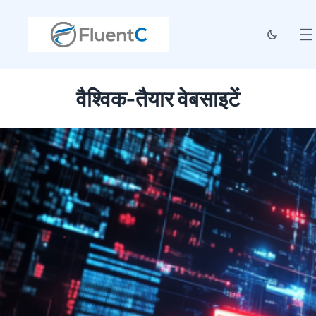
वैश्विक-तैयार वेबसाइटें