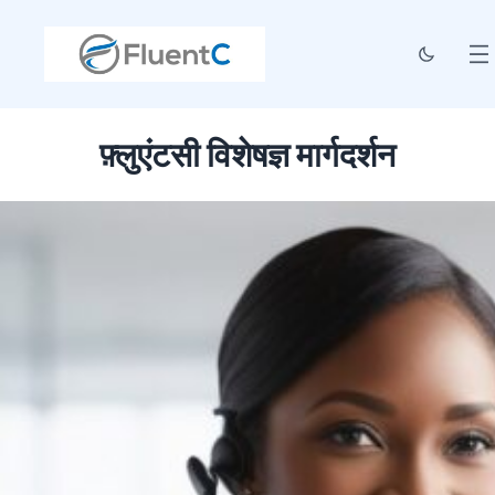
फ़्लुएंटसी विशेषज्ञ मार्गदर्शन