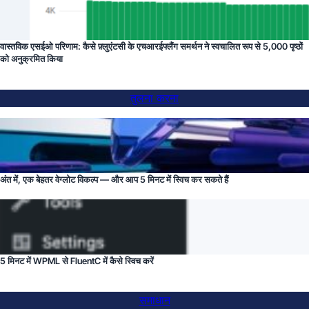
वास्तविक एसईओ परिणाम: कैसे फ़्लुएंटसी के एचआरईफ्लैंग समर्थन ने स्वचालित रूप से 5,000 पृष्ठों
को अनुक्रमित किया
तुलना करना
अंत में, एक बेहतर वेग्लोट विकल्प — और आप 5 मिनट में स्विच कर सकते हैं
5 मिनट में WPML से FluentC में कैसे स्विच करें
समाधान