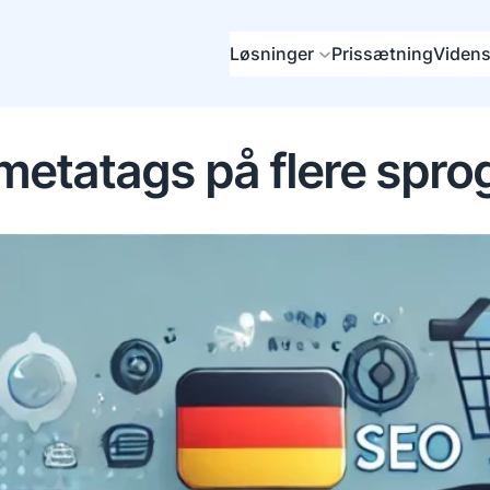
Løsninger
Prissætning
Videns
metatags på flere spro