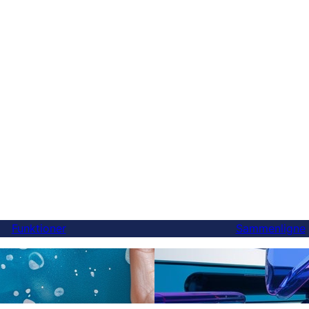
Funktioner
Sammenligne
Endelig en bedre Weglot
ersættelser
du kan skifte på 5 minutt