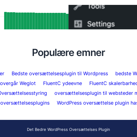
SEO-resultater: Sådan har FluentC’s
Sådan skifter du fra WPM
ang-understøttelse automatisk
minutter
seret over 5.000 sider
Populære emner
er
Bedste oversættelsesplugin til Wordpress
bedste W
 overgår Weglot
FluentC ydeevne
FluentC skalerbarhe
Oversættelsesstyring
oversættelsesplugin til websteder m
oversættelsesplugins
WordPress oversættelse plugin ha
Det Bedre WordPress Oversættelses Plugin