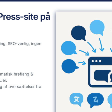
Press-site på
ng. SEO-venlig, ingen
matisk hreflang &
'er.
g af oversættelser fra
d