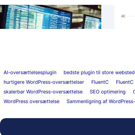
Ægte 
Spring over oversættelser for specifikt
Hrefl
indhold med FluentC
indek
AI-oversættelsesplugin
bedste plugin til store websted
hurtigere WordPress-oversættelser
FluentC
FluentC
skalerbar WordPress-oversættelse
SEO optimering
WordPress oversættelse
Sammenligning af WordPress-