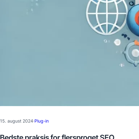
15. august 2024
·
Plug-in
Bedste praksis for flersproget SEO