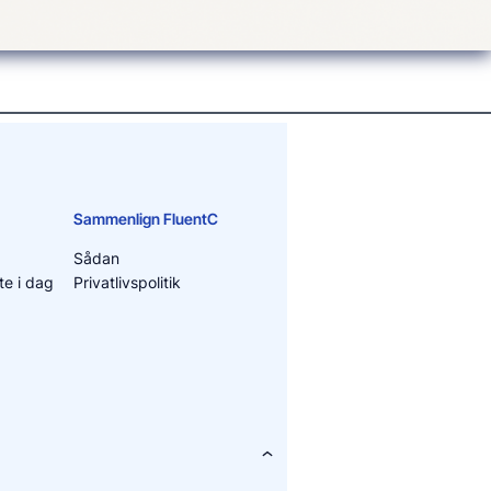
Sammenlign FluentC
Sådan
e i dag
Privatlivspolitik