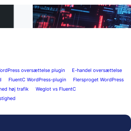
L til FluentC på 5
Ubesværet hjemmesideoversættelse for
kunder
ordPress oversættelse plugin
E-handel oversættelse
d
FluentC WordPress-plugin
Flersproget WordPress
ed høj trafik
Weglot vs FluentC
stighed