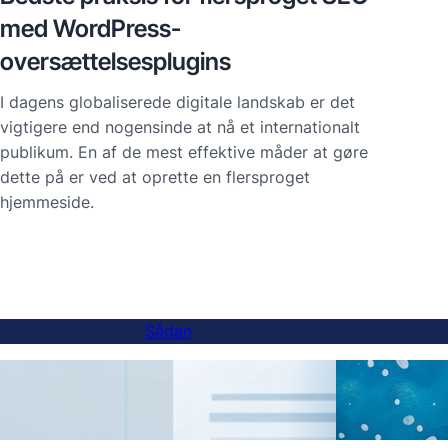
med WordPress-
oversættelsesplugins
I dagens globaliserede digitale landskab er det
vigtigere end nogensinde at nå et internationalt
publikum. En af de mest effektive måder at gøre
dette på er ved at oprette en flersproget
hjemmeside.
Sådan
Sådan tilføjes en sprogskifter til
AI-ov
underdomænewebsteder