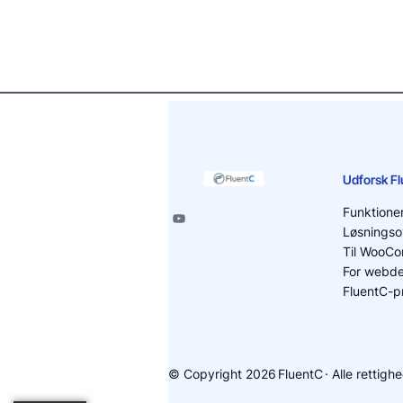
Udforsk F
Funktione
Løsningso
Til WooC
For webde
FluentC-pr
© Copyright 2026
FluentC
· Alle rettig