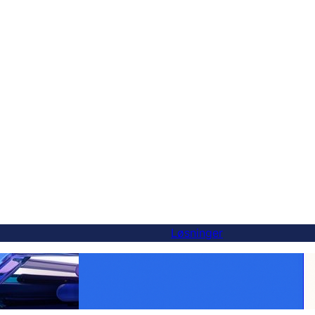
Løsninger
-alternativ — og
Gør hvert produkt globalt: WooCommerce-
er
oversættelse gjort nemt med FluentC