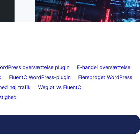
L til FluentC på 5
Ubesværet hjemmesideoversættelse for
kunder
ordPress oversættelse plugin
E-handel oversættelse
d
FluentC WordPress-plugin
Flersproget WordPress
ed høj trafik
Weglot vs FluentC
stighed