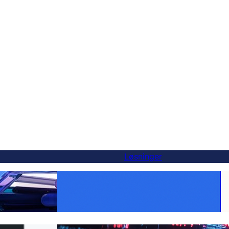
Løsninger
-alternativ — og
Gør hvert produkt globalt: WooCommerce-
er
oversættelse gjort nemt med FluentC