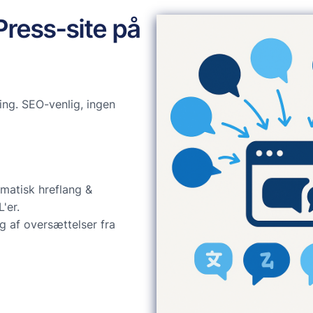
Press-site på
ng. SEO-venlig, ingen
matisk hreflang &
'er.
g af oversættelser fra
d