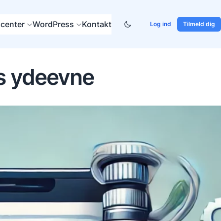
center
WordPress
Kontakt
Log ind
Tilmeld dig
s ydeevne