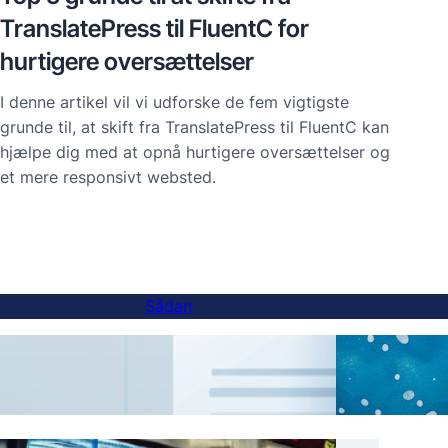
TranslatePress til FluentC for
hurtigere oversættelser
I denne artikel vil vi udforske de fem vigtigste
grunde til, at skift fra TranslatePress til FluentC kan
hjælpe dig med at opnå hurtigere oversættelser og
et mere responsivt websted.
Sådan
Sådan tilføjes en sprogskifter til
AI-ov
underdomænewebsteder