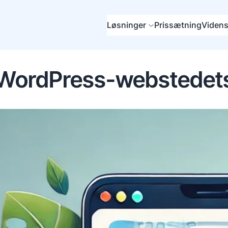
Løsninger
Prissætning
Videns
 WordPress-webstedet