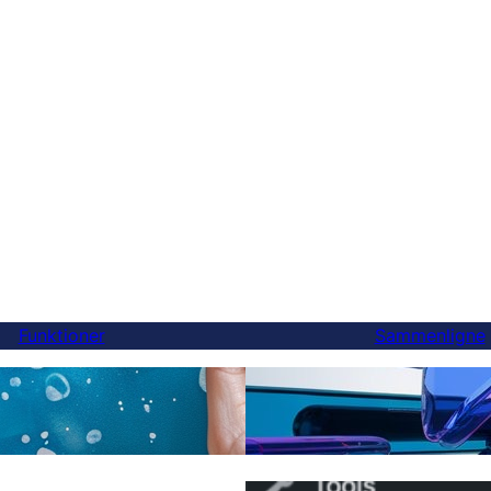
Funktioner
Sammenligne
Endelig en bedre Weglot
ersættelser
du kan skifte på 5 minutt