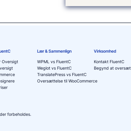
luentC
Lær & Sammenlign
Virksomhed
r Oversigt
WPML vs FluentC
Kontakt FluentC
versigt
Weglot vs FluentC
Begynd at oversætt
ommerce
TranslatePress vs FluentC
signere
Oversættelse til WooCommerce
iser
heder forbeholdes.