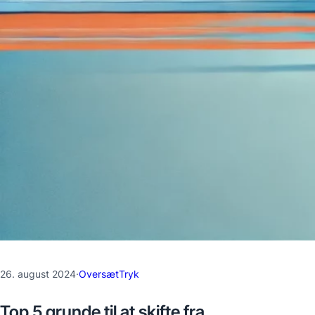
26. august 2024
·
OversætTryk
Top 5 grunde til at skifte fra