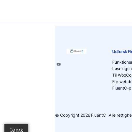
Udforsk F
Funktione
Løsningso
Til WooC
For webde
FluentC-pr
© Copyright 2026
FluentC
· Alle rettig
Dansk