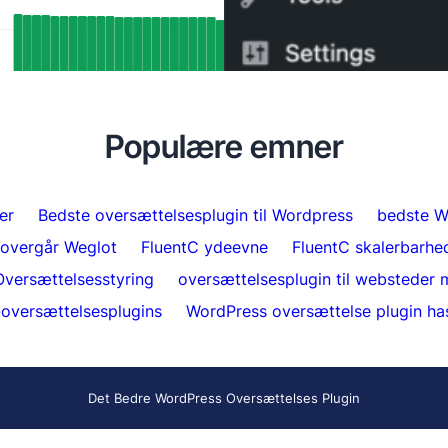
SEO-resultater: Sådan har FluentC’s
Sådan skifter du fra WPM
ang-understøttelse automatisk
minutter
seret over 5.000 sider
Populære emner
er
Bedste oversættelsesplugin til Wordpress
bedste W
 overgår Weglot
FluentC ydeevne
FluentC skalerbarhe
Oversættelsesstyring
oversættelsesplugin til websteder m
oversættelsesplugins
WordPress oversættelse plugin ha
Det Bedre WordPress Oversættelses Plugin