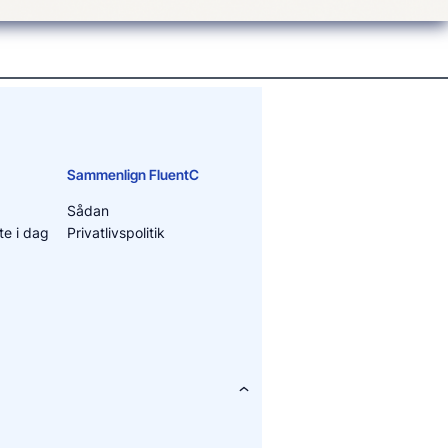
Sammenlign FluentC
Sådan
e i dag
Privatlivspolitik