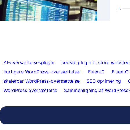
Ægte 
Spring over oversættelser for specifikt
Hrefl
indhold med FluentC
indek
AI-oversættelsesplugin
bedste plugin til store websted
hurtigere WordPress-oversættelser
FluentC
FluentC
skalerbar WordPress-oversættelse
SEO optimering
WordPress oversættelse
Sammenligning af WordPress-