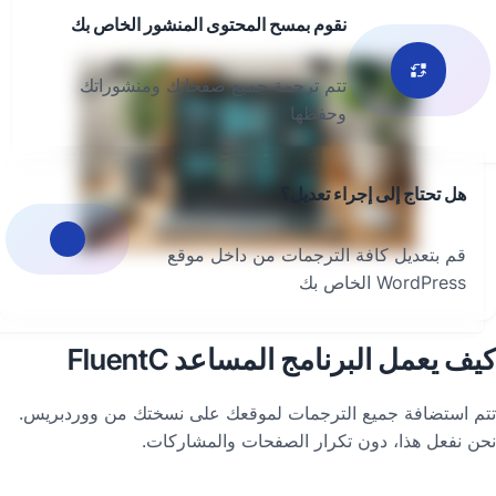
نقوم بمسح المحتوى المنشور الخاص بك
تتم ترجمة جميع صفحاتك ومنشوراتك
وحفظها
هل تحتاج إلى إجراء تعديل؟
قم بتعديل كافة الترجمات من داخل موقع
WordPress الخاص بك
ف يعمل البرنامج المساعد FluentC
م استضافة جميع الترجمات لموقعك على نسختك من ووردبريس.
ن نفعل هذا، دون تكرار الصفحات والمشاركات.