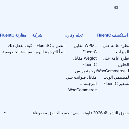
تكشف FluentC
تعلم وقارن
شركة
مقارنة FluentC
رة عامة على
WPML مقابل
اتصل بـ FluentC
كيف تفعل ذلك
ميزات
FluentC
ابدأ الترجمة اليوم
سياسة الخصوصية
رة عامة على
Weglot مقابل
حلول
FluentC
W
ترجمة بريس
صممي الويب
مقابل فلوانت سي
ر FluentC
الترجمة لـ
WooCommerce
ق النشر © 2026
فلوينت سي
· جميع الحقوق محفوظة.