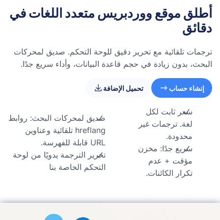
أطلق موقع ووردبريس متعدد اللغات في
دقائق
ترجمات تلقائية مع تحرير دقيق للوحة التحكم. صديق لمحركات
البحث، بدون زيادة في حجم قاعدة البيانات، وأداء سريع جدًا.
إنشاء حساب
تحميل الإضافة
سعر ثابت لكل
صديق لمحركات البحث: روابط
لغة. ترجمات غير
hreflang تلقائية وعناوين
محدودة.
URL قابلة للفهرسة.
سريع جدًا: مخزن
تحرير الترجمة يدويًا من لوحة
مؤقت + عدم
التحكم الخاصة بنا
تكرار الكائنات.