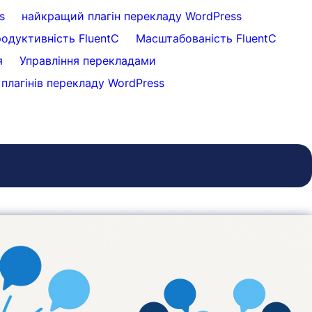
s
найкращий плагін перекладу WordPress
одуктивність FluentC
Масштабованість FluentC
я
Управління перекладами
плагінів перекладу WordPress