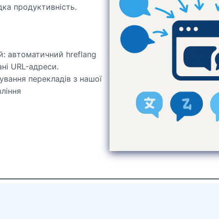
дка продуктивність.
: автоматичний hreflang
ані URL-адреси.
ування перекладів з нашої
вління