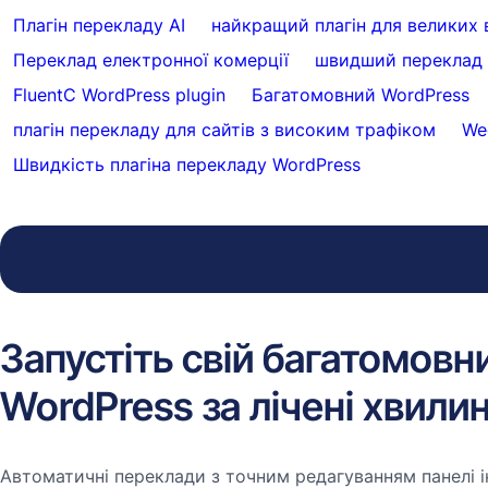
Плагін перекладу AI
найкращий плагін для великих 
Переклад електронної комерції
швидший переклад 
FluentC WordPress plugin
Багатомовний WordPress
плагін перекладу для сайтів з високим трафіком
We
Швидкість плагіна перекладу WordPress
Запустіть свій багатомовн
WordPress за лічені хвили
Автоматичні переклади з точним редагуванням панелі і