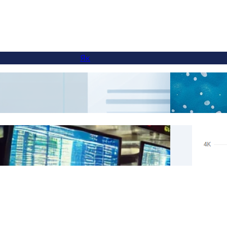
Як
Як додати перемикач мов на сайти з
AI П
піддоменами
Real 
Пропустити переклади для конкретного
Supp
вмісту з FluentC
Autom