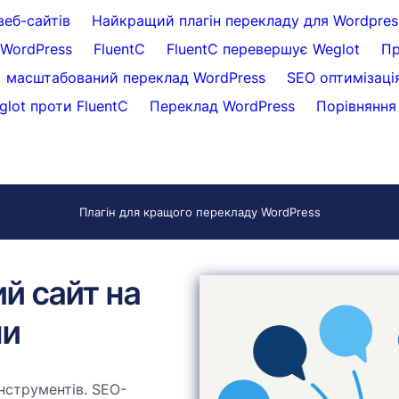
веб-сайтів
Найкращий плагін перекладу для Wordpres
WordPress
FluentC
FluentC перевершує Weglot
Пр
масштабований переклад WordPress
SEO оптимізаці
glot проти FluentC
Переклад WordPress
Порівняння 
Плагін для кращого перекладу WordPress
ий сайт на
ни
нструментів. SEO-