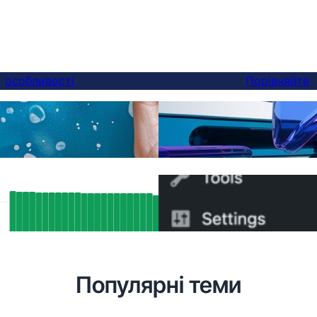
особливості
Порівняйте
Нарешті, краща альтер
ереклади
ви можете переключити
SEO Results: How FluentC’s Hreflang
Як швидко перейти з W
ort Indexed Over 5,000 Pages
5 хвилин
atically
Популярні теми