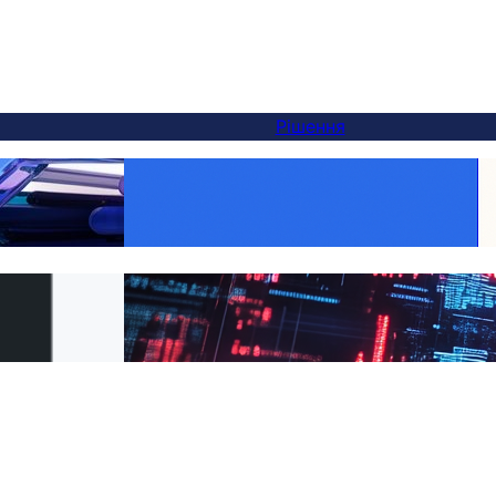
Рішення
Make Every Product Global:
натива Weglot — і
WooCommerce Translation Made Easy with
ся за 5 хвилин
FluentC
PML на FluentC за
Effortless Website Translation for Clients