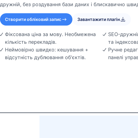
дружній, без роздування бази даних і блискавично шви
Створити обліковий запис
Завантажити плагін
Фіксована ціна за мову. Необмежена
SEO-дружній
кількість перекладів.
та індексов
Неймовірно швидко: кешування +
Ручне редаг
відсутність дублювання об'єктів.
панелі упра