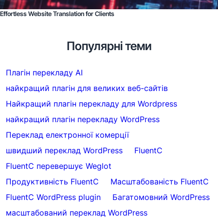
Effortless Website Translation for Clients
Популярні теми
Плагін перекладу AI
найкращий плагін для великих веб-сайтів
Найкращий плагін перекладу для Wordpress
найкращий плагін перекладу WordPress
Переклад електронної комерції
швидший переклад WordPress
FluentC
FluentC перевершує Weglot
Продуктивність FluentC
Масштабованість FluentC
FluentC WordPress plugin
Багатомовний WordPress
масштабований переклад WordPress