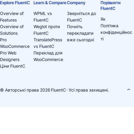
Explore FluentC
Learn & Compare
Company
Порівняти
FluentC
Overview of
WPML vs
Зверніться до
Як
Features
FluentC
FluentC
Політика
Overview of
Weglot проти
Почніть
конфіденційнос
Solutions
FluentC
перекладати
ті
Pro
TranslatePress
вже сьогодні
WooCommerce
vs FluentC
Pro Web
Переклад для
Designers
WooCommerce
Ціни FluentC
© Авторські права 2026
FluentC
· Усі права захищені.