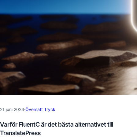
21 juni 2024
·
Översätt Tryck
Varför FluentC är det bästa alternativet till
TranslatePress