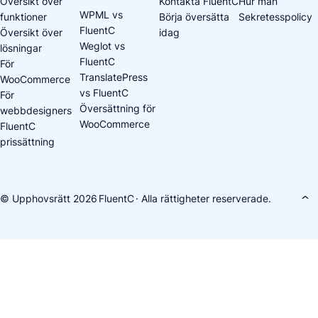
Översikt över
Kontakta FluentC
Hur man
WPML vs
funktioner
Börja översätta
Sekretesspolicy
FluentC
Översikt över
idag
Weglot vs
lösningar
FluentC
För
TranslatePress
WooCommerce
vs FluentC
För
Översättning för
webbdesigners
WooCommerce
FluentC
prissättning
© Upphovsrätt 2026
FluentC
· Alla rättigheter reserverade.