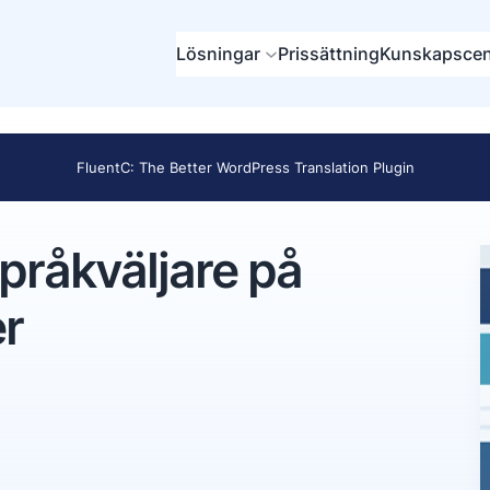
Lösningar
Prissättning
Kunskapscen
FluentC: The Better WordPress Translation Plugin
språkväljare på
r