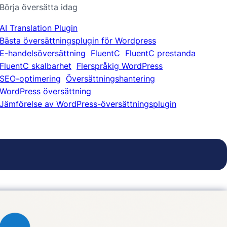
Börja översätta idag
AI Translation Plugin
Bästa översättningsplugin för Wordpress
E-handelsöversättning
FluentC
FluentC prestanda
FluentC skalbarhet
Flerspråkig WordPress
SEO-optimering
Översättningshantering
WordPress översättning
Jämförelse av WordPress-översättningsplugin