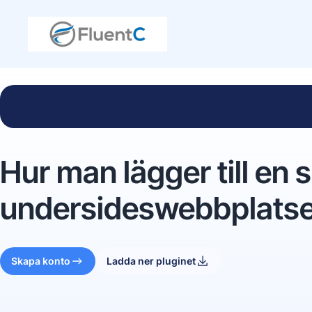
Hur man lägger till en 
undersideswebbplatse
Skapa konto
Ladda ner pluginet