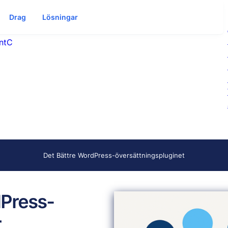
Drag
Lösningar
ntC
Det Bättre WordPress-översättningspluginet
dPress-
r