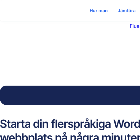
Hur man
Jämföra
Flue
Starta din flerspråkiga Wor
webbplats på några minute