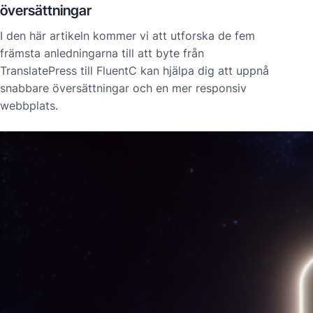
översättningar
I den här artikeln kommer vi att utforska de fem
främsta anledningarna till att byte från
TranslatePress till FluentC kan hjälpa dig att uppnå
snabbare översättningar och en mer responsiv
webbplats.