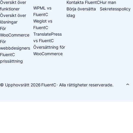
Översikt över
Kontakta FluentC
Hur man
WPML vs
funktioner
Börja översätta
Sekretesspolicy
FluentC
Översikt över
idag
Weglot vs
lösningar
FluentC
För
TranslatePress
WooCommerce
vs FluentC
För
Översättning för
webbdesigners
WooCommerce
FluentC
prissättning
© Upphovsrätt 2026
FluentC
· Alla rättigheter reserverade.