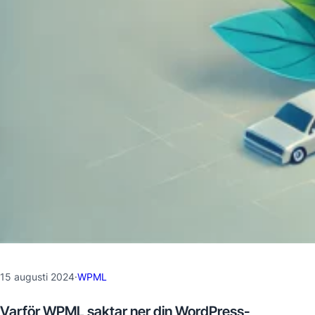
15 augusti 2024
·
WPML
Varför WPML saktar ner din WordPress-