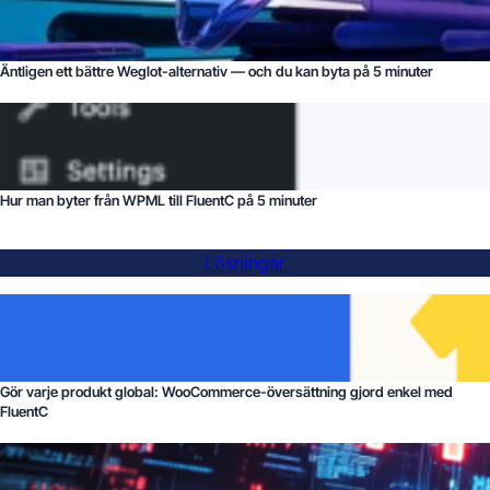
Äntligen ett bättre Weglot-alternativ — och du kan byta på 5 minuter
Hur man byter från WPML till FluentC på 5 minuter
Lösningar
Gör varje produkt global: WooCommerce-översättning gjord enkel med
FluentC