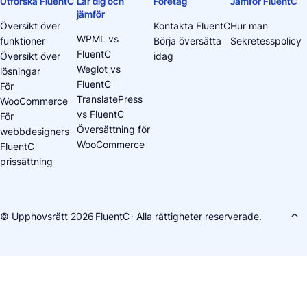
Utforska FluentC
Lär dig och
Företag
Jämför FluentC
jämför
Översikt över
Kontakta FluentC
Hur man
WPML vs
funktioner
Börja översätta
Sekretesspolicy
FluentC
Översikt över
idag
Weglot vs
lösningar
FluentC
För
TranslatePress
WooCommerce
vs FluentC
För
Översättning för
webbdesigners
WooCommerce
FluentC
prissättning
© Upphovsrätt 2026
FluentC
· Alla rättigheter reserverade.