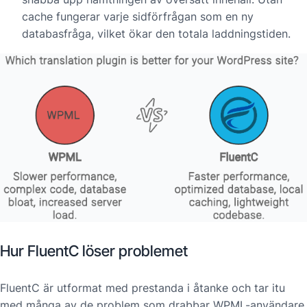
cache fungerar varje sidförfrågan som en ny
databasfråga, vilket ökar den totala laddningstiden.
Hur FluentC löser problemet
FluentC är utformat med prestanda i åtanke och tar itu
med många av de problem som drabbar WPML-användare.