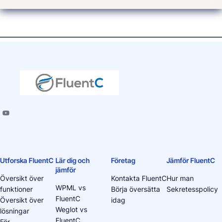
Utforska FluentC
Lär dig och
Företag
Jämför FluentC
jämför
Översikt över
Kontakta FluentC
Hur man
WPML vs
funktioner
Börja översätta
Sekretesspolicy
FluentC
Översikt över
idag
Weglot vs
lösningar
FluentC
För