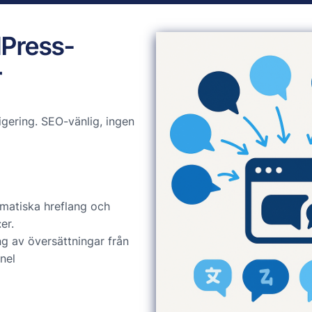
dPress-
r
gering. SEO-vänlig, ingen
matiska hreflang och
er.
ng av översättningar från
nel