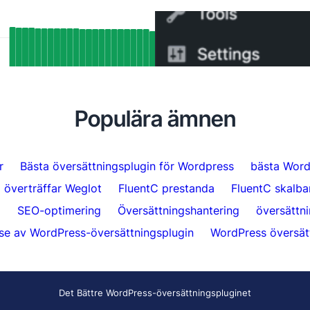
iga SEO-resultat: Hur FluentC:s
Hur man byter från WPML 
ang-stöd indexerade över 5 000 sidor
minuter
atiskt
Populära ämnen
r
Bästa översättningsplugin för Wordpress
bästa Word
 överträffar Weglot
FluentC prestanda
FluentC skalba
g
SEO-optimering
Översättningshantering
översättn
se av WordPress-översättningsplugin
WordPress översätt
Det Bättre WordPress-översättningspluginet