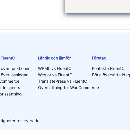
 FluentC
Lär dig och jämför
Företag
 över funktioner
WPML vs FluentC
Kontakta FluentC
 över lösningar
Weglot vs FluentC
Börja översätta ida
oCommerce
TranslatePress vs FluentC
bdesigners
Översättning för WooCommerce
prissättning
ättigheter reserverade.