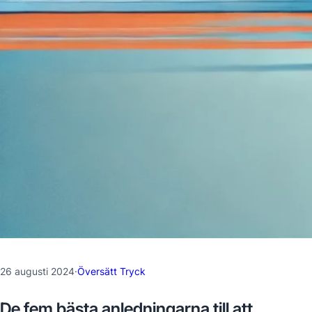
26 augusti 2024
·
Översätt Tryck
De fem bästa anledningarna till att