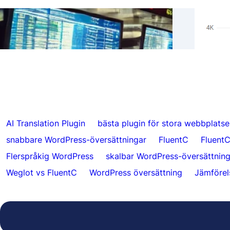
Verkl
Hoppa över översättningar för specifikt
Hrefl
innehåll med FluentC
autom
AI Translation Plugin
bästa plugin för stora webbplatse
snabbare WordPress-översättningar
FluentC
FluentC
Flerspråkig WordPress
skalbar WordPress-översättnin
Weglot vs FluentC
WordPress översättning
Jämförel