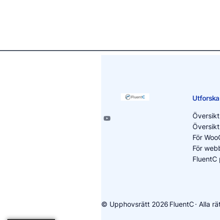
Utforska
Översikt
Översikt
För Wo
För web
FluentC 
© Upphovsrätt 2026
FluentC
· Alla r