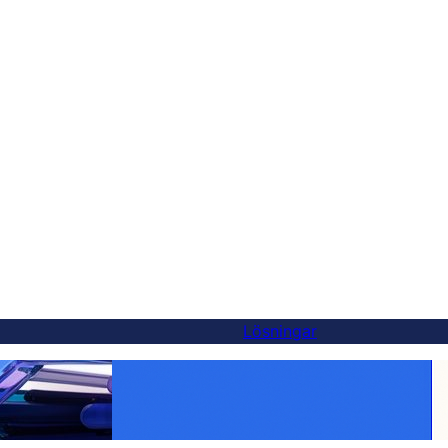
Lösningar
ot-alternativ — och
Gör varje produkt global: WooCommerce-
översättning gjord enkel med FluentC