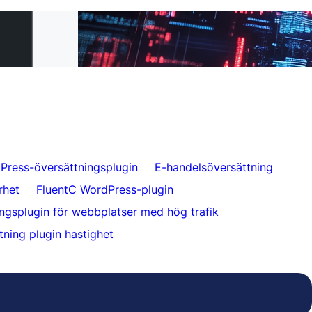
till FluentC på 5
Möjliggör enkel webbplatsöversättning för
kunder
Press-översättningsplugin
E-handelsöversättning
rhet
FluentC WordPress-plugin
ingsplugin för webbplatser med hög trafik
ning plugin hastighet