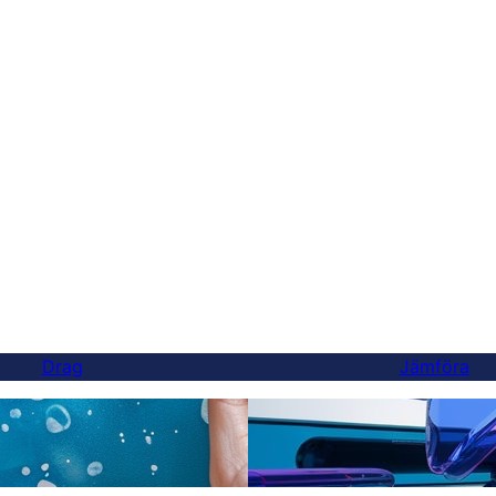
Drag
Jämföra
Äntligen ett bättre Wegl
ersättningar
du kan byta på 5 minuter