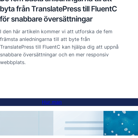
byta från TranslatePress till FluentC
för snabbare översättningar
I den här artikeln kommer vi att utforska de fem
främsta anledningarna till att byte från
TranslatePress till FluentC kan hjälpa dig att uppnå
snabbare översättningar och en mer responsiv
webbplats.
Hur man
Hur man lägger till en språkväljare på
AI-öv
undersideswebbplatser