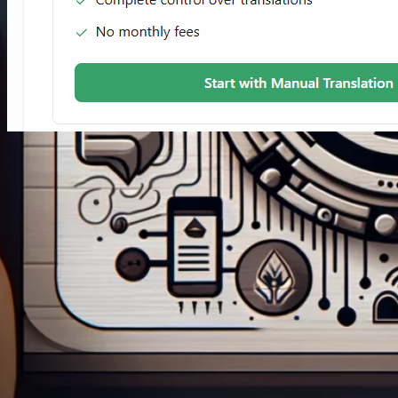
1. aprila 2025
·
Ako na to
Ako preložiť svoju stránku
WordPress zadarmo pomocou
FluentC
Po kreiranju besplatnog FluentC računa, možete
dodati lokaciju za prevođenje besplatno pomoću
ručnih prijevoda. Preložte svoju stránku WordPress
zadarmo