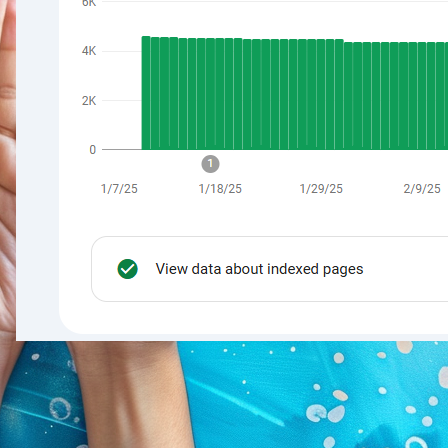
8. april 2025
·
SEO
Prave SEO rezultati: Kako je FluentC-