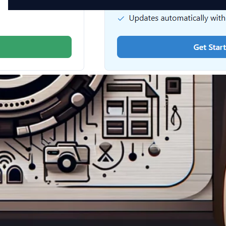
4. marca 2025
·
Riešenia WooCommerce
Prečo webové stránky
elektronického obchodu potrebujú
viacjazyčné SEO
Danes globalne tržni poglede spletne trgovine imajo
neprejšnji priložnosti za doseganje kupcev po vsem
svetu. No entanto, ovaj globalni doseg donosi i
vlastiti skup izazova – posebno kad je riječ o
vidljivosti na međunarodnim tržištima. Ovo je mjesto
gdje se višejezna SEO ne postaje samo korisno, već
i bitno za uspjeh e-trgovine.