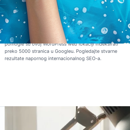
jeva Hreflang podpora samodejno
indeksirala preko 5.000 strani
Samo s 31 objavama i 17 stranica, FluentC-jeve
automatske značajke hreflang i SEO za više jezika
pomogle su ovoj WordPress web lokaciji indeksirati
preko 5000 stranica u Googleu. Pogledajte stvarne
rezultate napornog internacionalnog SEO-a.