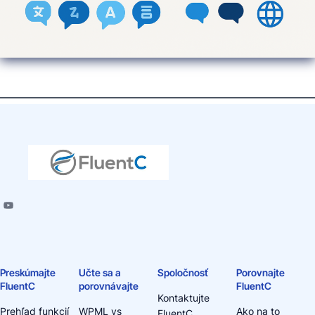
Preskúmajte
Učte sa a
Spoločnosť
Porovnajte
FluentC
porovnávajte
FluentC
Kontaktujte
Prehľad funkcií
WPML vs
Ako na to
FluentC