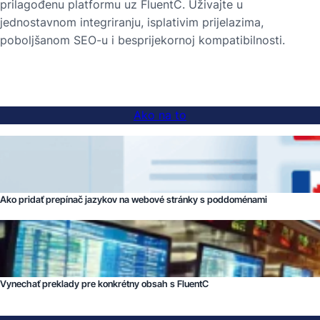
prilagođenu platformu uz FluentC. Uživajte u
jednostavnom integriranju, isplativim prijelazima,
poboljšanom SEO-u i besprijekornoj kompatibilnosti.
Ako na to
Ako pridať prepínač jazykov na webové stránky s poddoménami
Vynechať preklady pre konkrétny obsah s FluentC