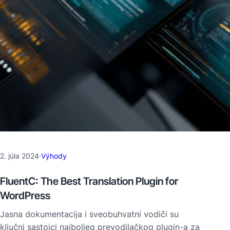
2. júla 2024
·
Výhody
FluentC: The Best Translation Plugin for
WordPress
Jasna dokumentacija i sveobuhvatni vodiči su
ključni sastojci najboljeg prevodilačkog plugin-a za