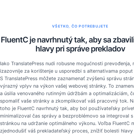
VŠETKO, ČO POTREBUJETE
FluentC je navrhnutý tak, aby sa zbavili
hlavy pri správe prekladov
Iako TranslatePress nudi robusne mogućnosti prevođenja, 
izazovnije za korištenje u usporedbi s alternativama poput
S TranslatePress môžete zaznamenať zvýšenú správu strá
výrazný vplyv na výkon vašej webovej stránky. To znamen
a úsilia venovaného rutinným údržbám a optimalizáciám, 
spomaliť vaše stránky a zkomplikovať váš pracovný tok. N
toho je FluentC navrhnutý tak, aby bol používateľsky prívet
minimalizoval čas správy a bezproblémovo sa integroval s
stránkou na udržanie optimálneho výkonu. Voľba FluentC
zjednodušiť váš prekladateľský proces, znížiť bolesti hlavy