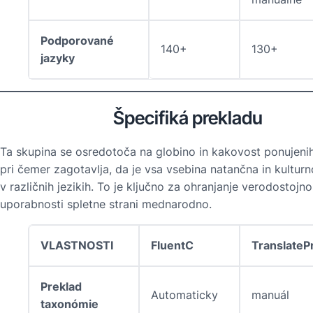
Podporované
140+
130+
jazyky
Špecifiká prekladu
Ta skupina se osredotoča na globino in kakovost ponujeni
pri čemer zagotavlja, da je vsa vsebina natančna in kultur
v različnih jezikih. To je ključno za ohranjanje verodostojnos
uporabnosti spletne strani mednarodno.
VLASTNOSTI
FluentC
TranslateP
Preklad
Automaticky
manuál
taxonómie