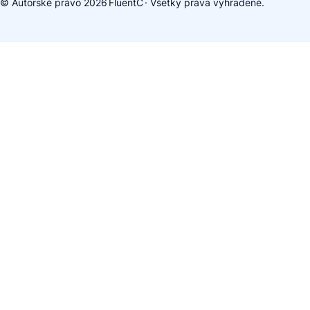
© Autorské právo 2026
FluentC
· Všetky práva vyhradené.