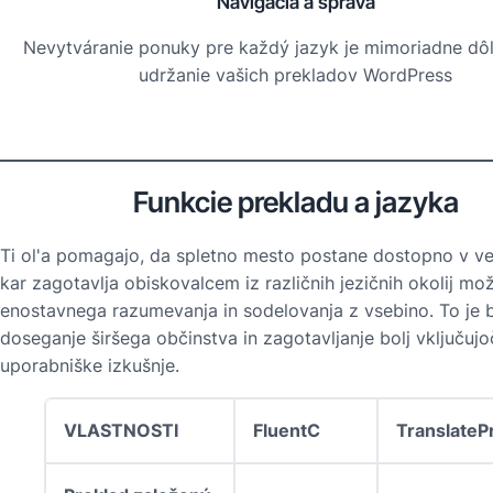
Navigácia a správa
Nevytváranie ponuky pre každý jazyk je mimoriadne dôl
udržanie vašich prekladov WordPress
Funkcie prekladu a jazyka
Ti ol'a pomagajo, da spletno mesto postane dostopno v več
kar zagotavlja obiskovalcem iz različnih jezičnih okolij mo
enostavnega razumevanja in sodelovanja z vsebino. To je 
doseganje širšega občinstva in zagotavljanje bolj vključujo
uporabniške izkušnje.
VLASTNOSTI
FluentC
TranslateP