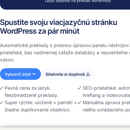
Lepší doplnok na preklad WordPress
Spustite svoju viacjazyčnú stránku
WordPress za pár minút
Automatické preklady s presnou úpravou panelu nástrojov
priateľské, bez nadmernej záťaže databázy a neuveriteľne 
výkon.
Vytvoriť účet
Stiahnite si doplnok
Pevná cena za jazyk.
SEO-priateľské: auto
Neobmedzené preklady.
hreflang a indexovat
Super rýchle: uložené v pamäti +
Manuálna úprava pre
žiadne duplikovanie objektov.
nášho ovládacieho p