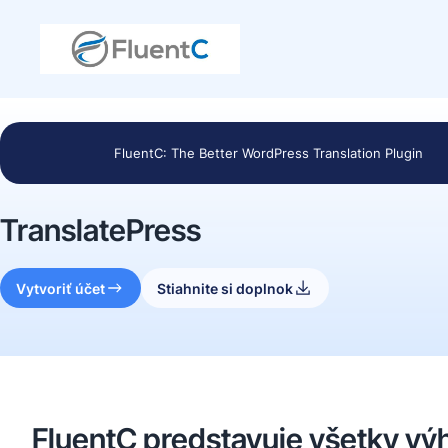
FluentC: The Better WordPress Translation Plugin
TranslatePress
Vytvoriť účet
Stiahnite si doplnok
FluentC predstavuje všetky vý