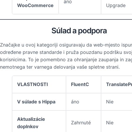
áno
WooCommerce
Upgrade
Súlad a podpora
Značajke u ovoj kategoriji osiguravaju da web-mjesto ispu
određene pravne standarde i pruža pouzdanu podršku svo
korisnicima. To je pomembno za ohranjanje zaupanja in zag
nemotnega ter varnega delovanja vaše spletne strani.
VLASTNOSTI
FluentC
TranslateP
V súlade s Hippa
áno
Nie
Aktualizácie
Zahrnuté
Nie
doplnkov