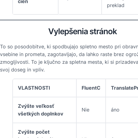
cien
preklad
Vylepšenia stránok
To so posodobitve, ki spodbujajo spletno mesto pri obrav
vsebine in prometa, zagotavljajo, da lahko raste brez ogro
zmogljivosti. To je ključno za spletna mesta, ki si prizadevaj
svoj doseg in vpliv.
VLASTNOSTI
FluentC
TranslateP
Zvýšte veľkosť
Nie
áno
všetkých doplnkov
Zvýšte počet