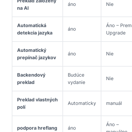
Preklad založený
áno
Nie
na AI
Automatická
Áno – Prem
áno
detekcia jazyka
Upgrade
Automatický
áno
Nie
prepínač jazykov
Backendový
Budúce
Nie
preklad
vydanie
Preklad vlastných
Automaticky
manuál
polí
Áno –
podpora hreflang
áno
manuálne