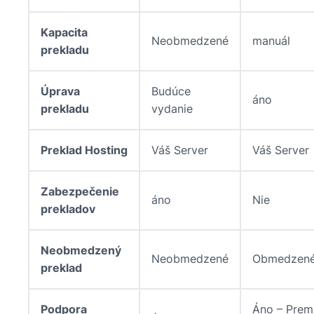
Kapacita
Neobmedzené
manuál
prekladu
Úprava
Budúce
áno
prekladu
vydanie
Preklad Hosting
Váš Server
Váš Server
Zabezpečenie
áno
Nie
prekladov
Neobmedzený
Neobmedzené
Obmedzen
preklad
Podpora
Áno – Prem