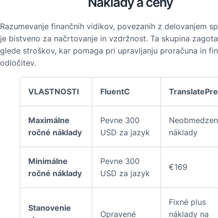
Náklady a ceny
Razumevanje finančnih vidikov, povezanih z delovanjem spl
je bistveno za načrtovanje in vzdržnost. Ta skupina zagota
glede stroškov, kar pomaga pri upravljanju proračuna in fi
odločitev.
VLASTNOSTI
FluentC
TranslatePr
Maximálne
Pevne 300
Neobmedzen
ročné náklady
USD za jazyk
náklady
Minimálne
Pevne 300
€169
ročné náklady
USD za jazyk
Fixné plus
Stanovenie
Opravené
náklady na