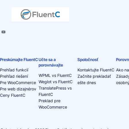
Preskúmajte FluentC
Učte sa a
Spoločnosť
Porovn
porovnávajte
Prehľad funkcií
Kontaktujte FluentC
Ako na
WPML vs FluentC
Prehľad riešení
Začnite prekladať
Zásad
Weglot vs FluentC
Pre WooCommerce
ešte dnes
osobný
TranslatePress vs
Pre web dizajnérov
FluentC
Ceny FluentC
Preklad pre
WooCommerce