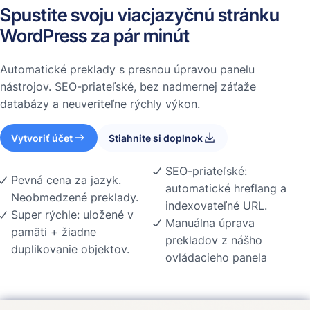
Spustite svoju viacjazyčnú stránku
WordPress za pár minút
Automatické preklady s presnou úpravou panelu
nástrojov. SEO-priateľské, bez nadmernej záťaže
databázy a neuveriteľne rýchly výkon.
Vytvoriť účet
Stiahnite si doplnok
SEO-priateľské:
Pevná cena za jazyk.
automatické hreflang a
Neobmedzené preklady.
indexovateľné URL.
Super rýchle: uložené v
Manuálna úprava
pamäti + žiadne
prekladov z nášho
duplikovanie objektov.
ovládacieho panela