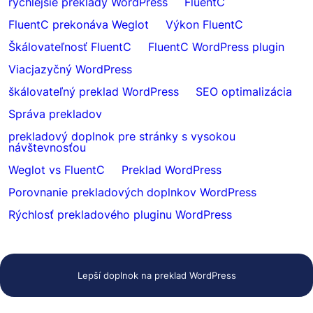
rýchlejšie preklady WordPress
FluentC
FluentC prekonáva Weglot
Výkon FluentC
Škálovateľnosť FluentC
FluentC WordPress plugin
Viacjazyčný WordPress
škálovateľný preklad WordPress
SEO optimalizácia
Správa prekladov
prekladový doplnok pre stránky s vysokou
návštevnosťou
Weglot vs FluentC
Preklad WordPress
Porovnanie prekladových doplnkov WordPress
Rýchlosť prekladového pluginu WordPress
Lepší doplnok na preklad WordPress