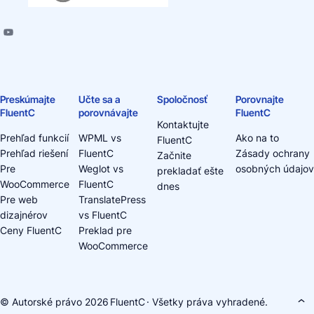
Preskúmajte
Učte sa a
Spoločnosť
Porovnajte
FluentC
porovnávajte
FluentC
Kontaktujte
Prehľad funkcií
WPML vs
Ako na to
FluentC
Prehľad riešení
FluentC
Zásady ochrany
Začnite
Pre
Weglot vs
osobných údajov
prekladať ešte
WooCommerce
FluentC
dnes
Pre web
TranslatePress
dizajnérov
vs FluentC
Ceny FluentC
Preklad pre
WooCommerce
© Autorské právo 2026
FluentC
· Všetky práva vyhradené.