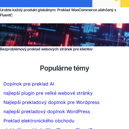
Urobte každý produkt globálnym: Preklad WooCommerce uľahčený s
FluentC
Bezproblémový preklad webových stránok pre klientov
Populárne témy
Doplnok pre preklad AI
najlepší plugin pre veľké webové stránky
Najlepší prekladový doplnok pre Wordpress
najlepší prekladový doplnok WordPress
Preklad elektronického obchodu