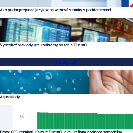
Ako pridať prepínač jazykov na webové stránky s poddoménami
Vynechať preklady pre konkrétny obsah s FluentC
Vlastnosti
AI preklady
Prave SEO rezultati: Kako je FluentC-jeva Hreflang podpora samodejno