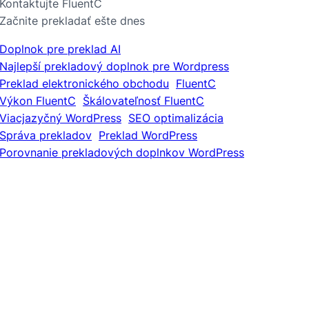
Kontaktujte FluentC
Začnite prekladať ešte dnes
Doplnok pre preklad AI
Najlepší prekladový doplnok pre Wordpress
Preklad elektronického obchodu
FluentC
Výkon FluentC
Škálovateľnosť FluentC
Viacjazyčný WordPress
SEO optimalizácia
Správa prekladov
Preklad WordPress
Porovnanie prekladových doplnkov WordPress