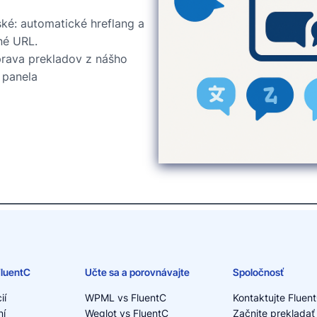
ské: automatické hreflang a
né URL.
rava prekladov z nášho
 panela
FluentC
Učte sa a porovnávajte
Spoločnosť
ií
WPML vs FluentC
Kontaktujte Fluen
ní
Weglot vs FluentC
Začnite prekladať