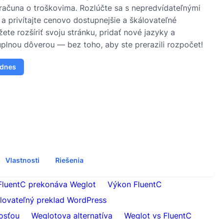
računa o troškovima. Rozlúčte sa s nepredvídateľnými
a privítajte cenovo dostupnejšie a škálovateľné
ete rozšíriť svoju stránku, pridať nové jazyky a
plnou dôverou — bez toho, aby ste prerazili rozpočet!
 dnes
Vlastnosti
Riešenia
FluentC prekonáva Weglot
Výkon FluentC
lovateľný preklad WordPress
osťou
Weglotova alternatíva
Weglot vs FluentC