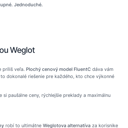
stupné. Jednoduché.
vou Weglot
príliš veľa.
Plochý cenový model FluentC
dáva vám
 to dokonalé riešenie pre každého, kto chce výkonné
e si paušálne ceny, rýchlejšie preklady a maximálnu
ny
robí to ultimátne
Weglotova alternatíva
za korisnike