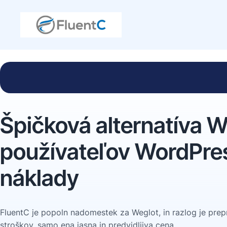
Špičková alternatíva W
používateľov WordPres
náklady
FluentC je popoln nadomestek za Weglot, in razlog je prep
stroškov, samo ena jasna in predvidljiva cena.