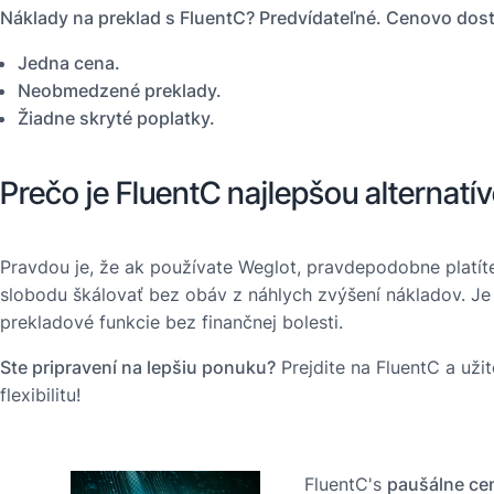
Náklady na preklad s FluentC? Predvídateľné. Cenovo do
Jedna cena.
Neobmedzené preklady.
Žiadne skryté poplatky.
Prečo je FluentC najlepšou alternatí
Pravdou je, že ak používate Weglot, pravdepodobne platíte 
slobodu škálovať bez obáv z náhlych zvýšení nákladov. Je
prekladové funkcie bez finančnej bolesti.
Ste pripravení na lepšiu ponuku?
Prejdite na FluentC a užit
flexibilitu!
FluentC's
paušálne ce