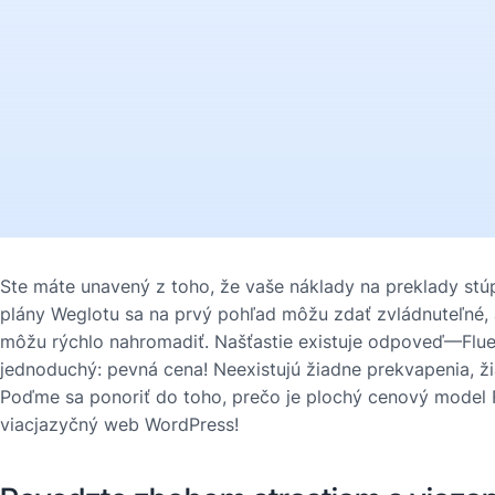
Ste máte unavený z toho, že vaše náklady na preklady stú
plány Weglotu sa na prvý pohľad môžu zdať zvládnuteľné, a
môžu rýchlo nahromadiť. Našťastie existuje odpoveď—Flue
jednoduchý: pevná cena! Neexistujú žiadne prekvapenia, žia
Poďme sa ponoriť do toho, prečo je plochý cenový model 
viacjazyčný web WordPress!