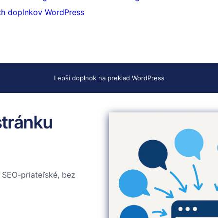
ch doplnkov WordPress
Lepší doplnok na preklad WordPress
stránku
 SEO-priateľské, bez