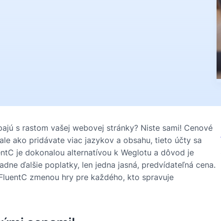
pajú s rastom vašej webovej stránky? Niste sami! Cenové
le ako pridávate viac jazykov a obsahu, tieto účty sa
ntC je dokonalou alternatívou k Weglotu a dôvod je
dne ďalšie poplatky, len jedna jasná, predvídateľná cena.
FluentC zmenou hry pre každého, kto spravuje