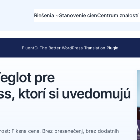
Riešenia
Stanovenie cien
Centrum znalostí
FluentC: The Better WordPress Translation Plugin
eglot pre
s, ktorí si uvedomujú
rost: Fiksna cena! Brez presenečenj, brez dodatnih