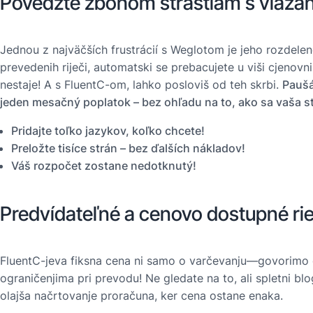
Povedzte zbohom strastiam s viaza
Jednou z najväčších frustrácií s Weglotom je jeho rozdelen
prevedenih riječi, automatski se prebacujete u viši cjenovn
nestaje! A s FluentC-om, lahko posloviš od teh skrbi.
Paušá
jeden mesačný poplatok – bez ohľadu na to, ako sa vaša st
Pridajte toľko jazykov, koľko chcete!
Preložte tisíce strán – bez ďalších nákladov!
Váš rozpočet zostane nedotknutý!
Predvídateľné a cenovo dostupné ri
FluentC-jeva fiksna cena ni samo o varčevanju—govorimo o
ograničenjima pri prevodu! Ne gledate na to, ali spletni b
olajša načrtovanje proračuna, ker cena ostane enaka.