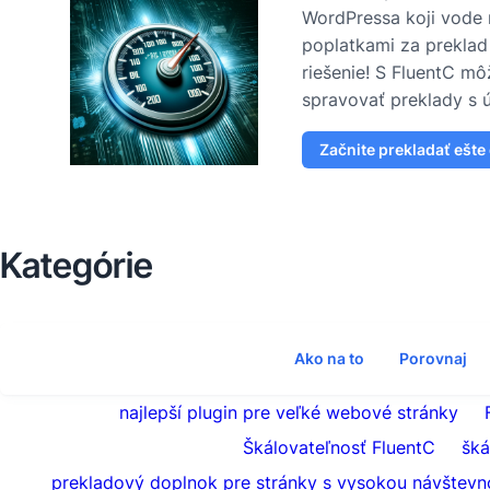
WordPressa koji vode 
poplatkami za preklad 
riešenie! S FluentC môž
spravovať preklady s ú
Začnite prekladať ešte
Kategórie
Ako na to
Porovnaj
najlepší plugin pre veľké webové stránky
Škálovateľnosť FluentC
šká
prekladový doplnok pre stránky s vysokou návštevn