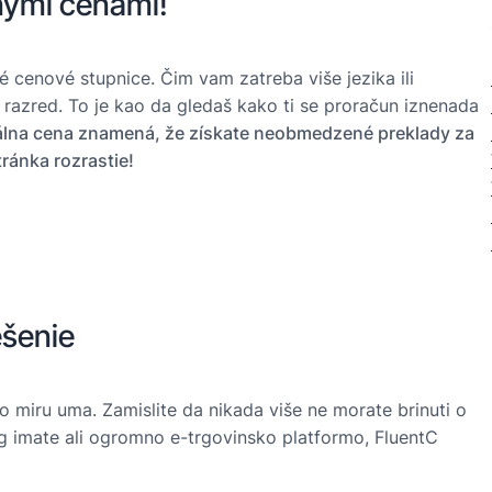
nými cenami!
é cenové stupnice. Čim vam zatreba više jezika ili
i razred. To je kao da gledaš kako ti se proračun iznenada
lna cena znamená, že získate neobmedzené preklady za
ránka rozrastie!
ešenie
 miru uma. Zamislite da nikada više ne morate brinuti o
log imate ali ogromno e-trgovinsko platformo, FluentC