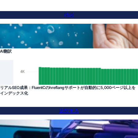
特徴
AI翻訳
リアルSEO成果：FluentCのhreflangサポートが自動的に5,000ページ以上を
インデックス化
比較する