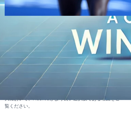
2024年8月29日
·
ウェグロット
FluentC が大規模多言語ウェブサイ
トの管理において Weglot より優れ
ている理由
FluentCは、優れたパフォーマンス、拡張性、そして費
用対効果により、大規模多言語ウェブサイトの管理にお
いてWeglotを上回ります。 オンラインプレゼンスの拡
大において、FluentCがより良い選択肢である理由をご
覧ください。