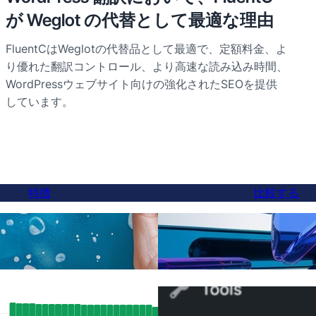
が Weglot の代替として最適な理由
FluentCはWeglotの代替品として最適で、定額料金、よ
り優れた翻訳コントロール、より高速な読み込み時間、
WordPressウェブサイト向けの強化されたSEOを提供
しています。
特徴
比較する
ついに、より良いWeglo
訳
切り替え可能
SEO成果：FluentCのhreflangサポー
WPMLからFluentC
自動的に5,000ページ以上をインデッ