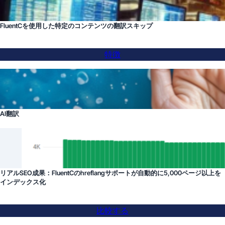
FluentCを使用した特定のコンテンツの翻訳スキップ
特徴
AI翻訳
リアルSEO成果：FluentCのhreflangサポートが自動的に5,000ページ以上を
インデックス化
比較する