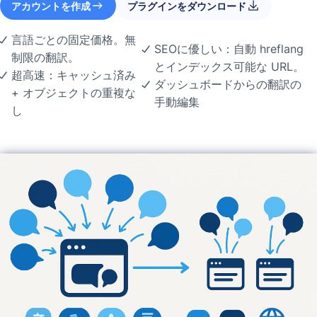
アカウントを作成
プラグインをダウンロード
言語ごとの固定価格。無
SEOに優しい：自動 hreflang
制限の翻訳。
とインデックス可能な URL。
超高速：キャッシュ済み
ダッシュボードからの翻訳の
+ オブジェクトの重複な
手動編集
し