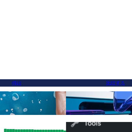
特徴
比較する
ついに、より良いWeglo
訳
切り替え可能
SEO成果：FluentCのhreflangサポー
WPMLからFluentC