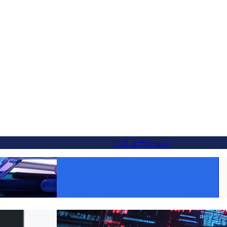
ソリューション
tの代替案 — 5分で
すべての製品をグローバルに：FluentCで簡
単にWooCommerceの翻訳を実現
への切り替え方法（5分
クライアントのための簡単なウェブサイト