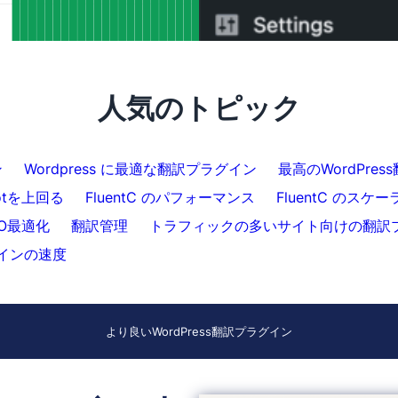
自動的に5,000ページ以上をインデッ
で完了）
化
人気のトピック
ン
Wordpress に最適な翻訳プラグイン
最高のWordPre
lotを上回る
FluentC のパフォーマンス
FluentC のスケ
EO最適化
翻訳管理
トラフィックの多いサイト向けの翻訳
ラグインの速度
より良いWordPress翻訳プラグイン