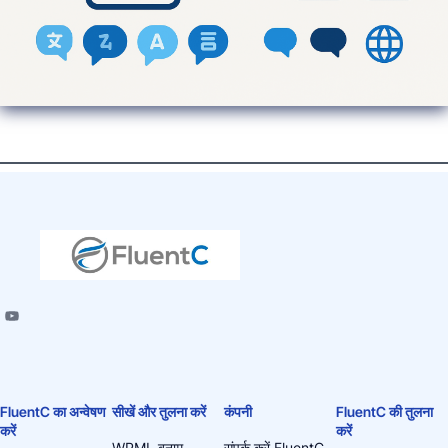
FluentC का अन्वेषण
सीखें और तुलना करें
कंपनी
FluentC की तुलना
करें
करें
WPML बनाम
संपर्क करें FluentC