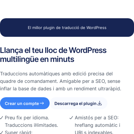
El millor plugin de traducció de WordPress
Llança el teu lloc de WordPress
multilingüe en minuts
Traduccions automàtiques amb edició precisa del
quadre de comandament. Amigable per a SEO, sense
inflar la base de dades i amb un rendiment ultraràpid.
Crear un compte
Descarrega el plugin
Preu fix per idioma.
Amistós per a SEO:
Traduccions il·limitades.
hreflang automàtic i
Super ràpid:
URLs indexables.