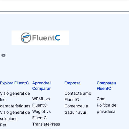
Explora FluentC
Aprendre i
Empresa
Compareu
Comparar
FluentC
Visió general de
Contacta amb
WPML vs
Com
les
FluentC
FluentC
Política de
característiques
Comenceu a
Weglot vs
privadesa
Visió general de
traduir avui
FluentC
solucions
TranslatePress
Per