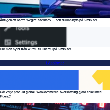
Äntligen ett bättre Weglot-alternativ — och du kan byta på 5 minuter
Hur man byter från WPML till FluentC på 5 minuter
Lösningar
Gör varje produkt global: WooCommerce-översättning gjord enkel med
FluentC