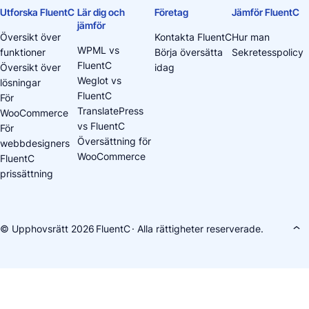
Utforska FluentC
Lär dig och
Företag
Jämför FluentC
jämför
Översikt över
Kontakta FluentC
Hur man
WPML vs
funktioner
Börja översätta
Sekretesspolicy
FluentC
Översikt över
idag
Weglot vs
lösningar
FluentC
För
TranslatePress
WooCommerce
vs FluentC
För
Översättning för
webbdesigners
WooCommerce
FluentC
prissättning
© Upphovsrätt 2026
FluentC
· Alla rättigheter reserverade.