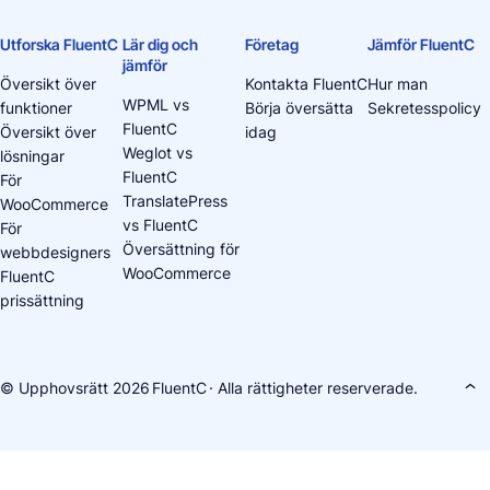
Utforska FluentC
Lär dig och
Företag
Jämför FluentC
jämför
Översikt över
Kontakta FluentC
Hur man
WPML vs
funktioner
Börja översätta
Sekretesspolicy
FluentC
Översikt över
idag
Weglot vs
lösningar
FluentC
För
TranslatePress
WooCommerce
vs FluentC
För
Översättning för
webbdesigners
WooCommerce
FluentC
prissättning
© Upphovsrätt 2026
FluentC
· Alla rättigheter reserverade.