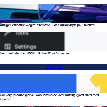
Äntligen ett bättre Weglot-alternativ — och du kan byta på 5 minuter
Hur man byter från WPML till FluentC på 5 minuter
Lösningar
Gör varje produkt global: WooCommerce-översättning gjord enkel med
FluentC