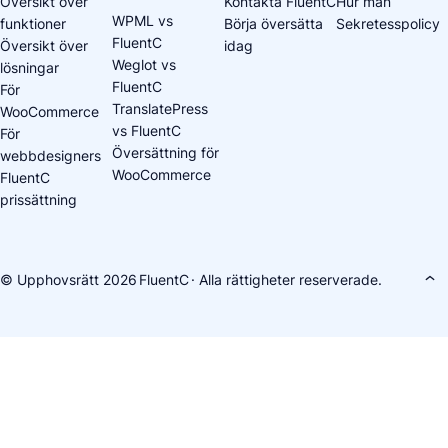
Översikt över
Kontakta FluentC
Hur man
WPML vs
funktioner
Börja översätta
Sekretesspolicy
FluentC
Översikt över
idag
Weglot vs
lösningar
FluentC
För
TranslatePress
WooCommerce
vs FluentC
För
Översättning för
webbdesigners
WooCommerce
FluentC
prissättning
© Upphovsrätt 2026
FluentC
· Alla rättigheter reserverade.