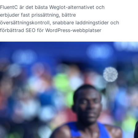
FluentC är det bästa Weglot-alternativet och
erbjuder fast prissättning, bättre
översättningskontroll, snabbare laddningstider och
förbättrad SEO för WordPress-webbplatser