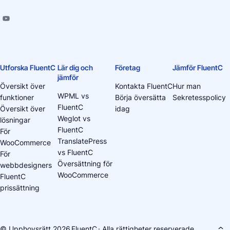
Utforska FluentC
Lär dig och
Företag
Jämför FluentC
jämför
Översikt över
Kontakta FluentC
Hur man
WPML vs
funktioner
Börja översätta
Sekretesspolicy
FluentC
Översikt över
idag
Weglot vs
lösningar
FluentC
För
TranslatePress
WooCommerce
vs FluentC
För
Översättning för
webbdesigners
WooCommerce
FluentC
prissättning
© Upphovsrätt 2026
FluentC
· Alla rättigheter reserverade.