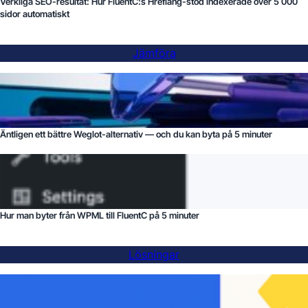
Verkliga SEO-resultat: Hur FluentC:s Hreflang-stöd indexerade över 5 000
sidor automatiskt
Jämföra
Äntligen ett bättre Weglot-alternativ — och du kan byta på 5 minuter
Hur man byter från WPML till FluentC på 5 minuter
Lösningar