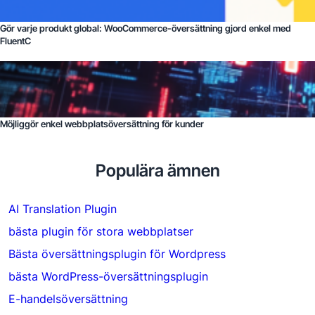
Gör varje produkt global: WooCommerce-översättning gjord enkel med
FluentC
Möjliggör enkel webbplatsöversättning för kunder
Populära ämnen
AI Translation Plugin
bästa plugin för stora webbplatser
Bästa översättningsplugin för Wordpress
bästa WordPress-översättningsplugin
E-handelsöversättning