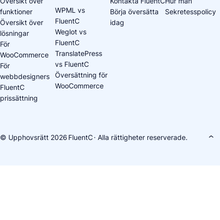
Översikt över
Kontakta FluentC
Hur man
WPML vs
funktioner
Börja översätta
Sekretesspolicy
FluentC
Översikt över
idag
Weglot vs
lösningar
FluentC
För
TranslatePress
WooCommerce
vs FluentC
För
Översättning för
webbdesigners
WooCommerce
FluentC
prissättning
© Upphovsrätt 2026
FluentC
· Alla rättigheter reserverade.