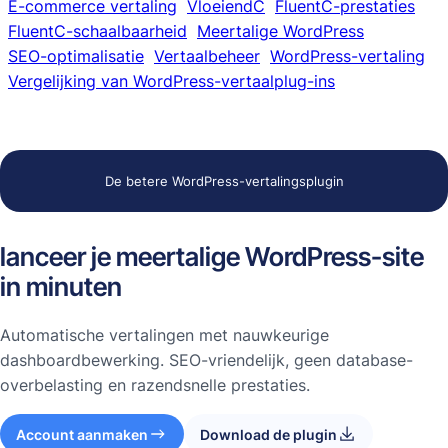
E-commerce vertaling
VloeiendC
FluentC-prestaties
FluentC-schaalbaarheid
Meertalige WordPress
SEO-optimalisatie
Vertaalbeheer
WordPress-vertaling
Vergelijking van WordPress-vertaalplug-ins
De betere WordPress-vertalingsplugin
lanceer je meertalige WordPress-site
in minuten
Automatische vertalingen met nauwkeurige
dashboardbewerking. SEO-vriendelijk, geen database-
overbelasting en razendsnelle prestaties.
Account aanmaken
Download de plugin