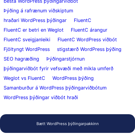
besta WordPress þýðingarviðbót
Þýðing á rafrænum viðskiptum
hraðari WordPress þýðingar
FluentC
FluentC er betri en Weglot
FluentC árangur
FluentC sveigjanleiki
FluentC WordPress viðbót
Fjöltyngt WordPress
stigstærð WordPress þýðing
SEO hagræðing
Þýðingarstjórnun
þýðingarviðbót fyrir vefsvæði með mikla umferð
Weglot vs FluentC
WordPress þýðing
Samanburður á WordPress þýðingarviðbótum
WordPress þýðingar viðbót hraði
Bætt WordPress þýðingarpakkinn