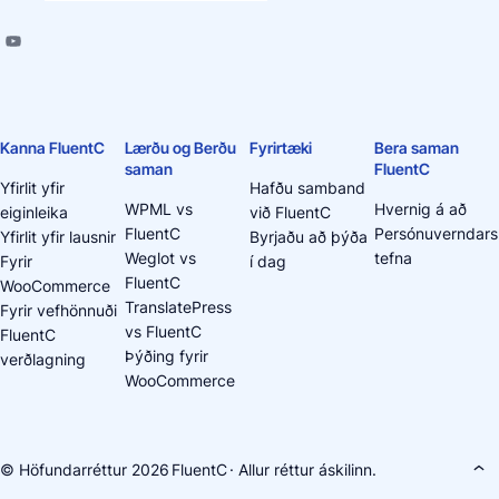
Kanna FluentC
Lærðu og Berðu
Fyrirtæki
Bera saman
saman
FluentC
Yfirlit yfir
Hafðu samband
WPML vs
Hvernig á að
eiginleika
við FluentC
FluentC
Persónuverndars
Yfirlit yfir lausnir
Byrjaðu að þýða
Weglot vs
tefna
Fyrir
í dag
FluentC
WooCommerce
TranslatePress
Fyrir vefhönnuði
vs FluentC
FluentC
Þýðing fyrir
verðlagning
WooCommerce
© Höfundarréttur 2026
FluentC
· Allur réttur áskilinn.