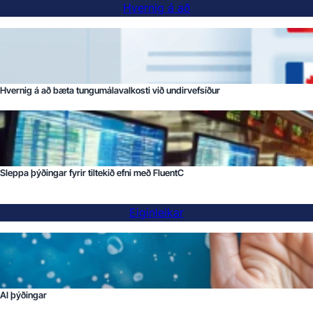
Hvernig á að
Hvernig á að bæta tungumálavalkosti við undirvefsíður
Sleppa þýðingar fyrir tiltekið efni með FluentC
Eiginleikar
AI þýðingar