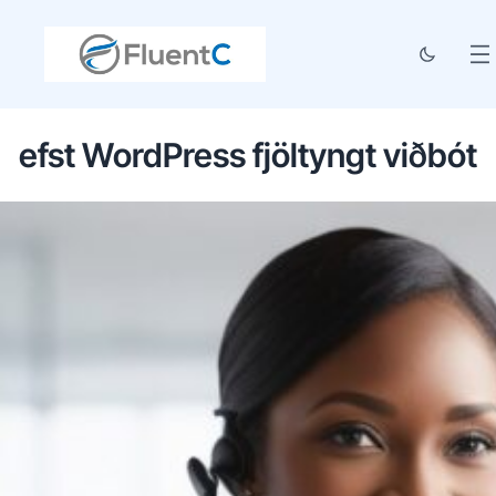
efst WordPress fjöltyngt viðbót