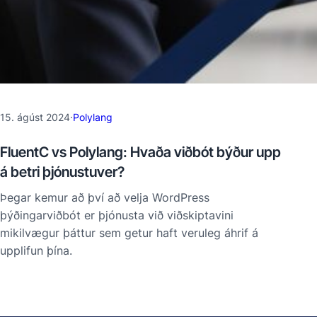
15. ágúst 2024
·
Polylang
FluentC vs Polylang: Hvaða viðbót býður upp
á betri þjónustuver?
Þegar kemur að því að velja WordPress
þýðingarviðbót er þjónusta við viðskiptavini
mikilvægur þáttur sem getur haft veruleg áhrif á
upplifun þína.