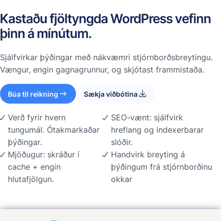
Kastaðu fjöltyngda WordPress vefinn
þinn á mínútum.
Sjálfvirkar þýðingar með nákvæmri stjórnborðsbreytingu.
Vængur, engin gagnagrunnur, og skjótast frammistaða.
Búa til reikning
Sækja viðbótina
Verð fyrir hvern
SEO-vænt: sjálfvirk
tungumál. Ótakmarkaðar
hreflang og indexerbarar
þýðingar.
slóðir.
Mjöðugur: skráður í
Handvirk breyting á
cache + engin
þýðingum frá stjórnborðinu
hlutafjölgun.
okkar