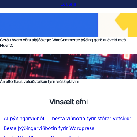
Lausnir
Gerðu hvern vöru alþjóðlega: WooCommerce þýðing gerð auðveld með
FluentC
Án effortlaus vefsíðutúlkun fyrir viðskiptavini
Vinsælt efni
AI þýðingarviðbót
besta viðbótin fyrir stórar vefsíður
Besta þýðingarviðbótin fyrir Wordpress