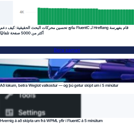
نتائج تحسين محركات البحث الحقيقية: كيف دعم FluentC لـ Hreflang قام بفهرسة
أكثر من 5000 صفحة تلقائيًا
Bera saman
Að lokum, betra Weglot valkostur — og þú getur skipt um í 5 mínútur
Hvernig á að skipta um frá WPML yfir í FluentC á 5 mínútum