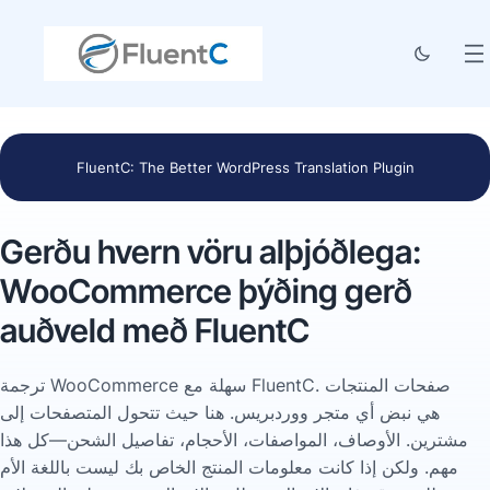
FluentC: The Better WordPress Translation Plugin
Gerðu hvern vöru alþjóðlega:
WooCommerce þýðing gerð
auðveld með FluentC
ترجمة WooCommerce سهلة مع FluentC. صفحات المنتجات
هي نبض أي متجر ووردبريس. هنا حيث تتحول المتصفحات إلى
مشترين. الأوصاف، المواصفات، الأحجام، تفاصيل الشحن—كل هذا
مهم. ولكن إذا كانت معلومات المنتج الخاص بك ليست باللغة الأم