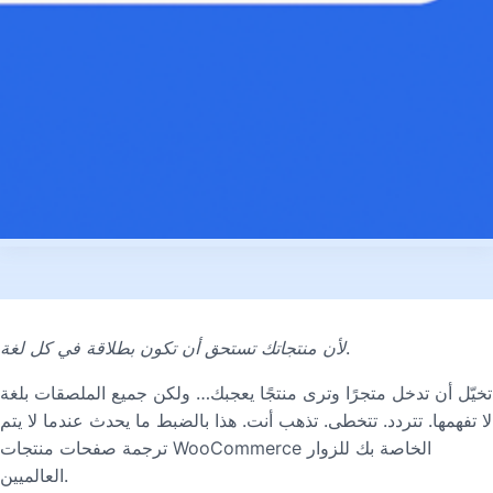
لأن منتجاتك تستحق أن تكون بطلاقة في كل لغة.
تخيّل أن تدخل متجرًا وترى منتجًا يعجبك… ولكن جميع الملصقات بلغة
لا تفهمها. تتردد. تتخطى. تذهب أنت. هذا بالضبط ما يحدث عندما لا يتم
ترجمة صفحات منتجات WooCommerce الخاصة بك للزوار
العالميين.