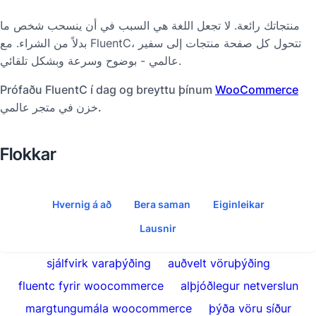
منتجاتك رائعة. لا تجعل اللغة هي السبب في أن ينسحب شخص ما
بدلاً من الشراء. مع FluentC، تتحول كل صفحة منتجات إلى سفير
عالمي - بوضوح وسرعة وبشكل تلقائي.
Prófaðu FluentC í dag og breyttu þínum
WooCommerce
خزن في متجر عالمي.
Flokkar
Hvernig á að
Bera saman
Eiginleikar
Lausnir
sjálfvirk varaþýðing
auðvelt vöruþýðing
fluentc fyrir woocommerce
alþjóðlegur netverslun
margtungumála woocommerce
þýða vöru síður