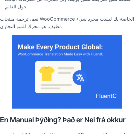
حول العالم.
نعم، ترجمة منتجات WooCommerce الخاصة بك ليست مجرد شيء
لطيف. هو محرك للنمو التجاري.
En Manual Þýðing? Það er Nei frá okkur