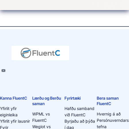
Kanna FluentC
Lærðu og Berðu
Fyrirtæki
Bera saman
saman
FluentC
Yfirlit yfir
Hafðu samband
WPML vs
Hvernig á að
eiginleika
við FluentC
FluentC
Persónuverndars
Yfirlit yfir lausnir
Byrjaðu að þýða
Weglot vs
tefna
Fyrir
í dag