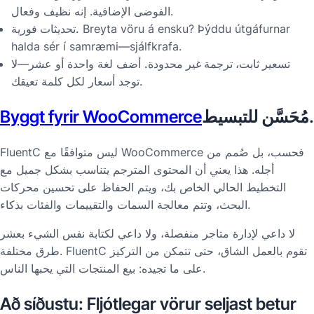
الفوضى الإضافية. إنه نظيف وفعال.
Breyta vöru á ensku? Þýddu útgáfurnar
تحديثات فورية.
halda sér í samræmi—sjálfkrafa.
تسعير ثابت، ترجمة غير محدودة.
أضف لغة واحدة أو عشر—لا
توجد أسعار لكل كلمة تعيقك.
مُحَسَّن للتبسيط.
Byggt fyrir WooCommerce
FluentC ليس متوافقًا مع WooCommerce فحسب، بل صُمم من
أجله. هذا يعني أن المحتوى المترجم يتناسب بشكل جميل مع
التخطيط الحالي الخاص بك، ويتم الحفاظ على تحسين محركات
البحث، وتتم معالجة السمات والتقييمات والفئات بذكاء.
لا داعي لإدارة متاجر منفصلة، ولا داعي لكتابة نفس الشيء بعشر
طرق مختلفة. FluentC تقوم بالعمل الشاق، حتى تتمكن من التركيز
على ما تجيده: بيع المنتجات التي يحبها الناس.
Að síðustu: Fljótlegar vörur seljast betur