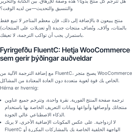
هل تترجم كل منتج يدويًا؟ هذه وصفة للإرهاق. بين الكتابة والتحرير
والتنسيق والتحديث—من لديه الوقت؟
منتج يبيعون
a
بالإضافة إلى ذلك، فإن معظم المتاجر لا تبيع فقط
بالمئات، وآلاف. وتُضاف منتجات جديدة (أو تعديلات على المنتجات)
باستمرار. يجب أن تواكب الترجمة، لا تعيقك.
Fyrirgefðu FluentC: Hetja WooCommerce
sem gerir þýðingar auðveldar
مع إضافة الترجمة الآلية من FluentC، يصبح متجر WooCommerce
الخاص بك قوة لغوية متعددة دون العادة المعتادة من المشاكل.
Hérna er hvernig:
ترجمة صفحة المنتج الفورية.
نقرة واحدة، وتترجم جميع عناوين
منتجاتك وأوصافها وأنواعها وبيانات التعريف الخاصة بها باستخدام
الذكاء الاصطناعي عالي الجودة.
لا ازدواجية.
على عكس المكونات الإضافية الأخرى، لا يربك
FluentC الواجهة الخلفية الخاصة بك بالمشاركات المكررة أو