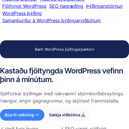
Fjöltyngt WordPress
SEO hagræðing
Þýðingarstjórnun
WordPress þýðing
Samanburður á WordPress þýðingarviðbótum
Bætt WordPress þýðingarpakkinn
Kastaðu fjöltyngda WordPress vefinn
þinn á mínútum.
Sjálfvirkar þýðingar með nákvæmri stjórnborðsbreytingu.
Vængur, engin gagnagrunnur, og skjótast frammistaða.
Búa til reikning
Sækja viðbótina
Verð fyrir hvern
SEO-vænt: sjálfvirk