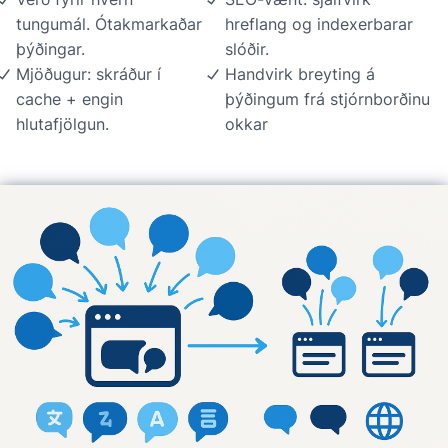
tungumál. Ótakmarkaðar
hreflang og indexerbarar
þýðingar.
slóðir.
Mjöðugur: skráður í
Handvirk breyting á
cache + engin
þýðingum frá stjórnborðinu
hlutafjölgun.
okkar