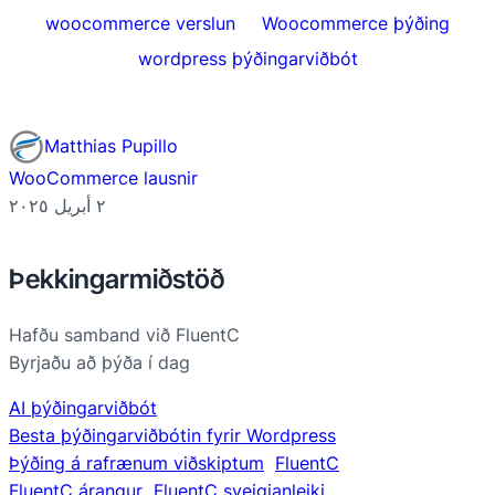
woocommerce verslun
Woocommerce þýðing
wordpress þýðingarviðbót
Matthias Pupillo
WooCommerce lausnir
٢ أبريل ٢٠٢٥
Þekkingarmiðstöð
Hafðu samband við FluentC
Byrjaðu að þýða í dag
AI þýðingarviðbót
Besta þýðingarviðbótin fyrir Wordpress
Þýðing á rafrænum viðskiptum
FluentC
FluentC árangur
FluentC sveigjanleiki