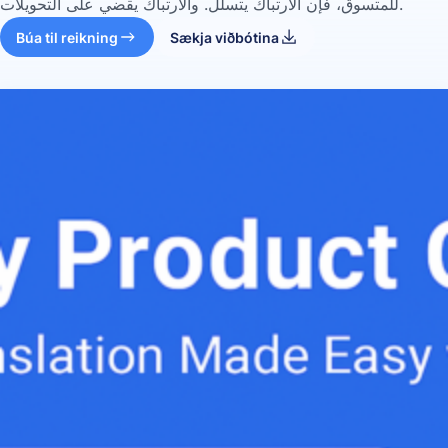
للمتسوق، فإن الارتباك يتسلل. والارتباك يقضي على التحويلات.
Búa til reikning
Sækja viðbótina