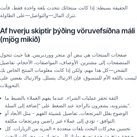
الحقيقة بسيطة: إذا كانت منتجاتك تتحدث بلغة واحدة فقط، فأنت
تترك المال—والتواصل—على الطاولة.
Af hverju skiptir þýðing vöruvefsíðna máli
(mjög mikið)
صفحات المنتجات هي نبض أي متجر ووردبريس. هنا حيث تتحول
المتصفحات إلى مشترين. الأوصاف، المواصفات، الأحجام، تفاصيل
الشحن—كل هذا مهم. ولكن إذا كانت معلومات المنتج الخاص بك
ليست باللغة الأم للمتسوق، فإن الارتباك يتسلل. والارتباك يقضي على
التحويلات.
الثقة تحفز عمليات الشراء.
عندما يفهم العملاء بالضبط ما
يشترونه، يشعرون بالراحة عند الضغط على "إضافة إلى السلة".
الوضوح يقلل المرتجعات.
تفاصيل مُسيئة الفهم - مثل الأبعاد أو
التوافق - تؤدي إلى عملاء غير راضين ومرتجعات مكلفة.
تحسين محركات البحث بلغات متعددة = المزيد من الزيارات.
كل
صفحة منتج مترجمة تصبح بوابتك إلى متجرك من محركات البحث